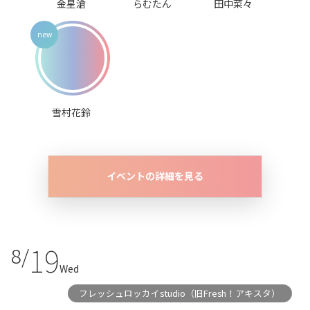
金星滄
らむたん
田中菜々
雪村花鈴
イベントの詳細を見る
19
8/
Wed
フレッシュロッカイstudio（旧Fresh！アキスタ）