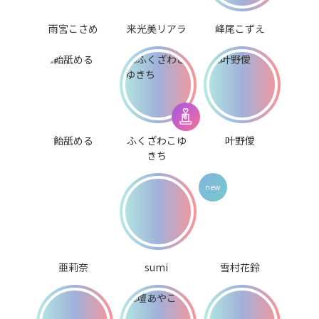
雨宮こさめ
来光美リアラ
峰尾こずえ
飴舐める
ふくざわこゆ
叶野僾
きち
亜莉奈
sumi
雪村花鈴