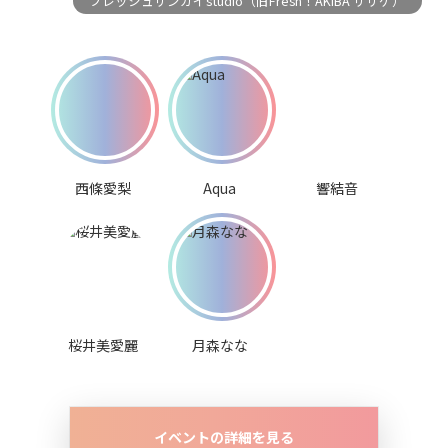
フレッシュサンガイstudio（旧Fresh！AKIBA ササゲ）
西條愛梨
Aqua
響結音
桜井美愛麗
月森なな
イベントの詳細を見る