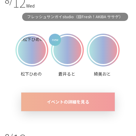
12
8/
Wed
フレッシュサンガイstudio（旧Fresh！AKIBA ササゲ）
松下ひめの
蒼井ると
綺美おと
イベントの詳細を見る