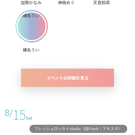
加賀かなみ
神坂めぐ
天音鈴菜
榛名うい
イベントの詳細を見る
15
8/
Sat
フレッシュロッカイstudio（旧Fresh！アキスタ）