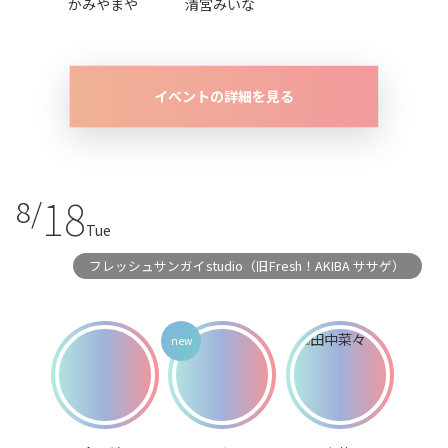
かみやまや
清宮みいな
イベントの詳細を見る
18
8/
Tue
フレッシュサンガイstudio（旧Fresh！AKIBA ササゲ）