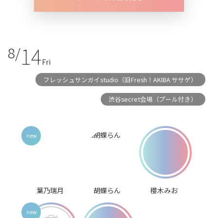
14
8/
Fri
フレッシュサンガイstudio（旧Fresh！AKIBA ササゲ）
渋谷secret会場（プール付き）
葉乃瑞月
胡蝶らん
櫻木みお