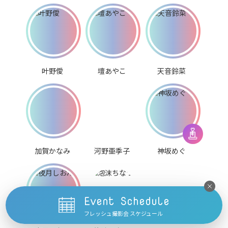
叶野僾
壇あやこ
天音鈴菜
加賀かなみ
河野亜季子
神坂めぐ
Event Schedule
フレッシュ撮影会 スケジュール