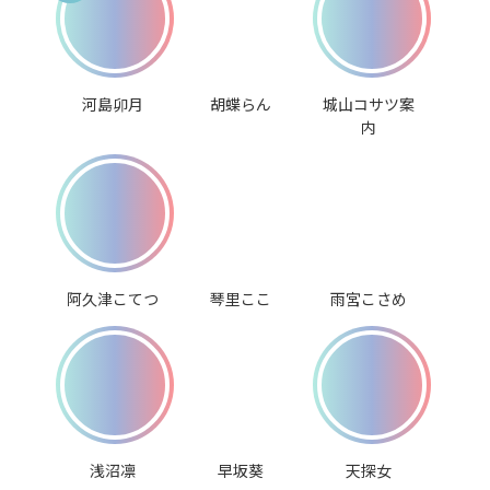
河島卯月
胡蝶らん
城山コサツ案
内
阿久津こてつ
琴里ここ
雨宮こさめ
浅沼凛
早坂葵
天探女