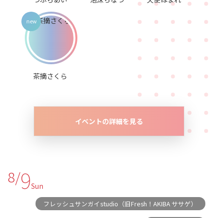
茶摘さくら
イベントの詳細を見る
9
8/
Sun
フレッシュサンガイstudio（旧Fresh！AKIBA ササゲ）