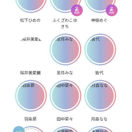
松下ひめの
ふくざわこゆ
神坂めぐ
きち
桜井美愛麗
至月みな
皆代
羽染昴
田中菜々
月森なな