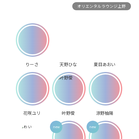
オリエンタルラウンジ上野
りーさ
天野ひな
夏目あおい
花咲ユリ
叶野僾
涼野柚陽