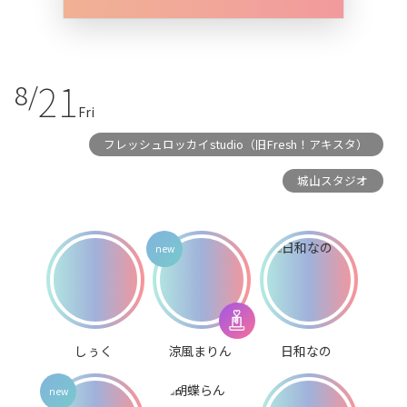
21
8/
Fri
フレッシュロッカイstudio（旧Fresh！アキスタ）
城山スタジオ
しぅく
涼風まりん
日和なの