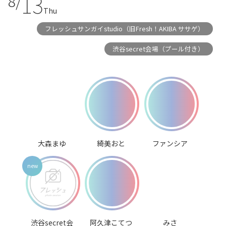
13
8/
Thu
フレッシュサンガイstudio（旧Fresh！AKIBA ササゲ）
渋谷secret会場（プール付き）
大森まゆ
綺美おと
ファンシア
渋谷secret会
阿久津こてつ
みさ