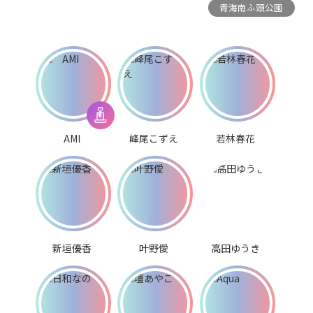
青海南ふ頭公園
AMI
峰尾こずえ
若林春花
新垣優香
叶野僾
高田ゆうき