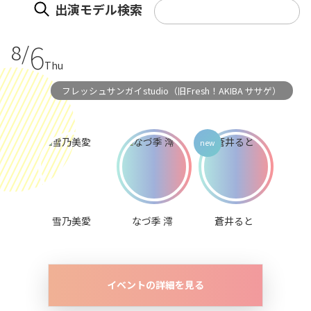
出演モデル検索
6
8/
Thu
フレッシュサンガイstudio（旧Fresh！AKIBA ササゲ）
雪乃美愛
なづ季 澪
蒼井ると
イベントの詳細を見る