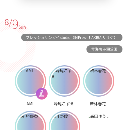
9
8/
Sun
フレッシュサンガイstudio（旧Fresh！AKIBA ササゲ）
青海南ふ頭公園
AMI
峰尾こずえ
若林春花