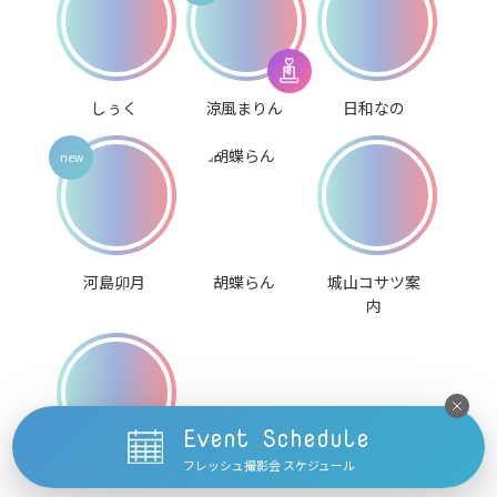
しぅく
涼風まりん
日和なの
河島卯月
胡蝶らん
城山コサツ案
内
Event Schedule
フレッシュ撮影会 スケジュール
阿久津こてつ
琴里ここ
雨宮こさめ