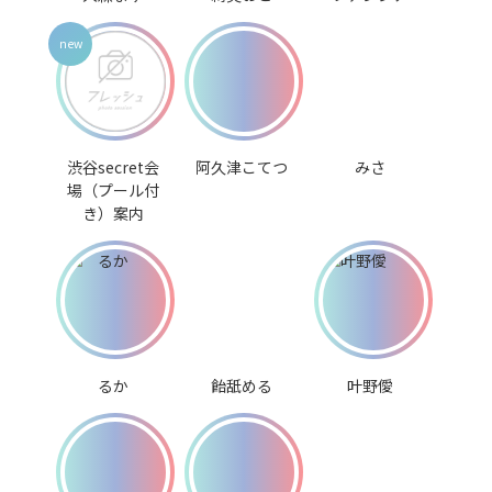
渋谷secret会
阿久津こてつ
みさ
場（プール付
き）案内
るか
飴舐める
叶野僾