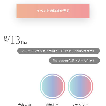
イベントの詳細を見る
13
8/
Thu
フレッシュサンガイstudio（旧Fresh！AKIBA ササゲ）
渋谷secret会場（プール付き）
大森まゆ
綺美おと
ファンシア