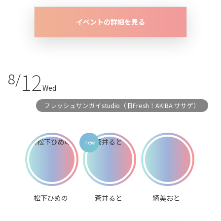
イベントの詳細を見る
12
8/
Wed
フレッシュサンガイstudio（旧Fresh！AKIBA ササゲ）
松下ひめの
蒼井ると
綺美おと