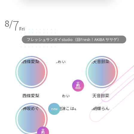
7
8/
Fri
フレッシュサンガイstudio（旧Fresh！AKIBA ササゲ）
西條愛梨
ゎぃ
天音鈴菜