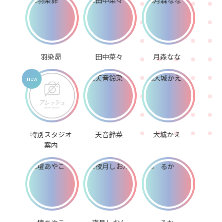
羽染昴
田中菜々
月森なな
特別スタジオ
天音鈴菜
大城かえ
案内