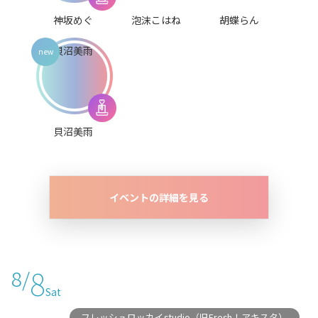
神坂めぐ
泡沫こはね
胡蝶らん
貝沼美雨
イベントの詳細を見る
8
8/
Sat
フレッシュロッカイstudio（旧Fresh！アキスタ）