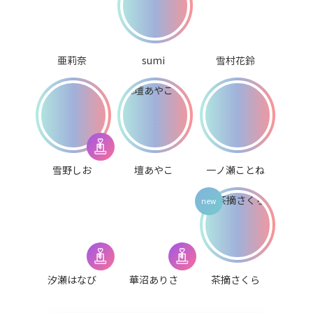
亜莉奈
sumi
雪村花鈴
雪野しお
壇あやこ
一ノ瀬ことね
汐瀬はなび
華沼ありさ
茶摘さくら