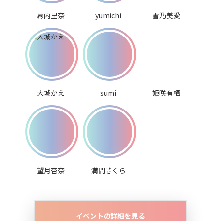
幕内里奈
yumichi
雪乃美愛
大城かえ
sumi
姫咲有栖
望月杏奈
満間さくら
イベントの詳細を見る