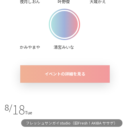
夜月しおん
叶野僾
大城かえ
かみやまや
清宮みいな
イベントの詳細を見る
18
8/
Tue
フレッシュサンガイstudio（旧Fresh！AKIBA ササゲ）