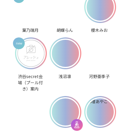
葉乃瑞月
胡蝶らん
櫻木みお
渋谷secret会
浅沼凛
河野亜季子
場（プール付
き）案内