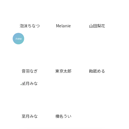
泡沫ちなつ
Melanie
山田梨花
音羽なぎ
東京太郎
飴舐める
至月みな
榛名うい