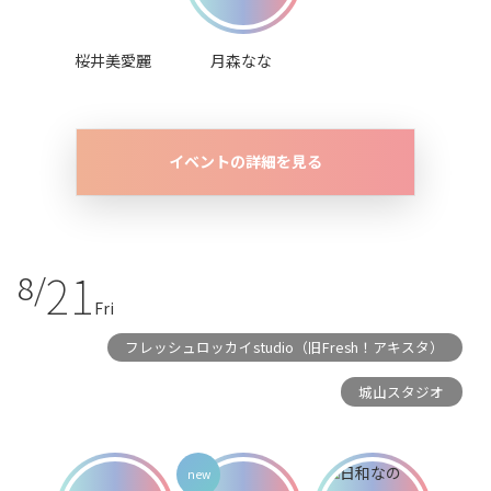
桜井美愛麗
月森なな
イベントの詳細を見る
21
8/
Fri
フレッシュロッカイstudio（旧Fresh！アキスタ）
城山スタジオ