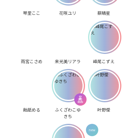
琴里ここ
花咲ユリ
蔡晴星
雨宮こさめ
来光美リアラ
峰尾こずえ
飴舐める
ふくざわこゆ
叶野僾
きち