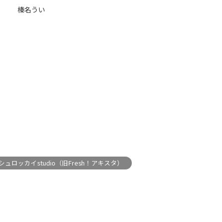
榛名うい
ュロッカイstudio（旧Fresh！アキスタ）