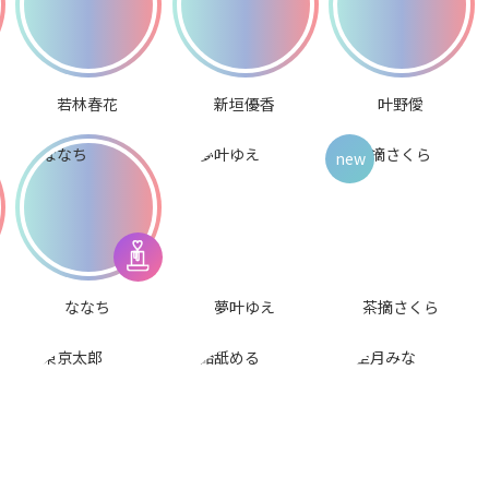
若林春花
新垣優香
叶野僾
ななち
夢叶ゆえ
茶摘さくら