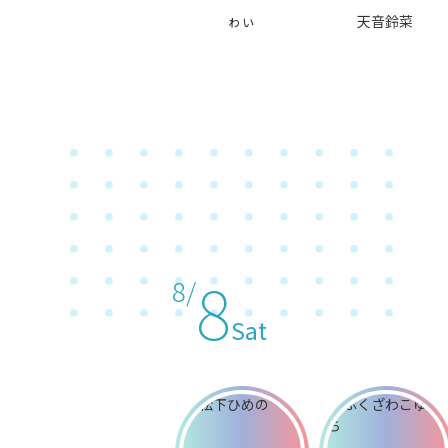
ゎぃ
天音鈴菜
8
8/
Sat