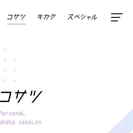
Personal
photo session