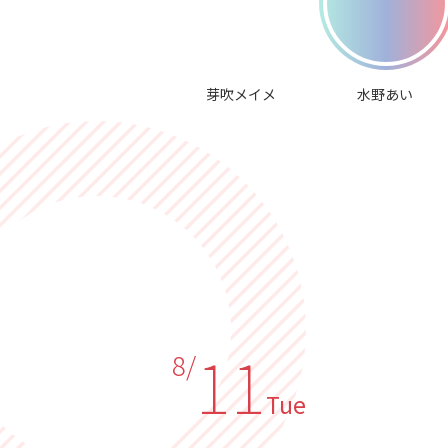
芽吹メイメ
水野あい
11
8/
Tue