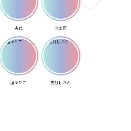
皆代
羽染昴
壇あやこ
夜月しおん