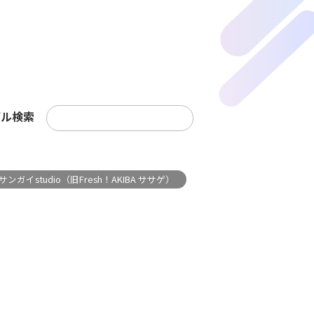
デル検索
ンガイstudio（旧Fresh！AKIBA ササゲ）