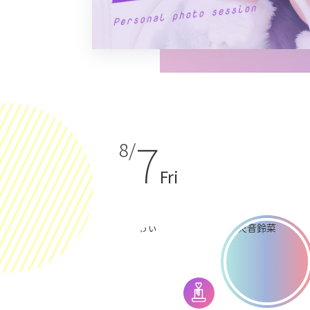
7
8/
Fri