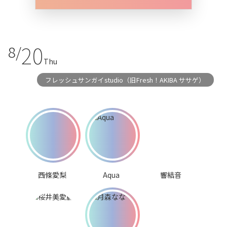
20
8/
Thu
フレッシュサンガイstudio（旧Fresh！AKIBA ササゲ）
西條愛梨
Aqua
響結音