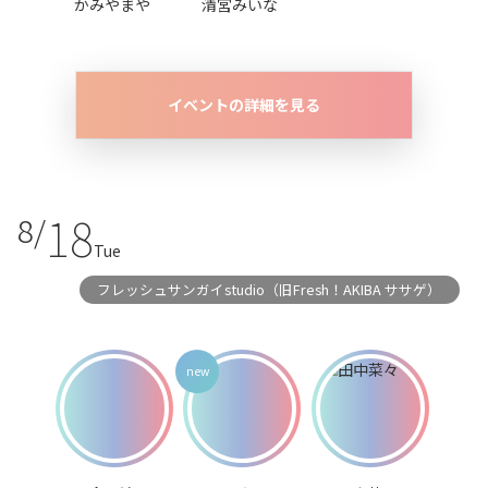
かみやまや
清宮みいな
イベントの詳細を見る
18
8/
Tue
フレッシュサンガイstudio（旧Fresh！AKIBA ササゲ）