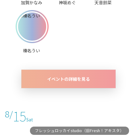
加賀かなみ
神坂めぐ
天音鈴菜
榛名うい
イベントの詳細を見る
15
8/
Sat
フレッシュロッカイstudio（旧Fresh！アキスタ）