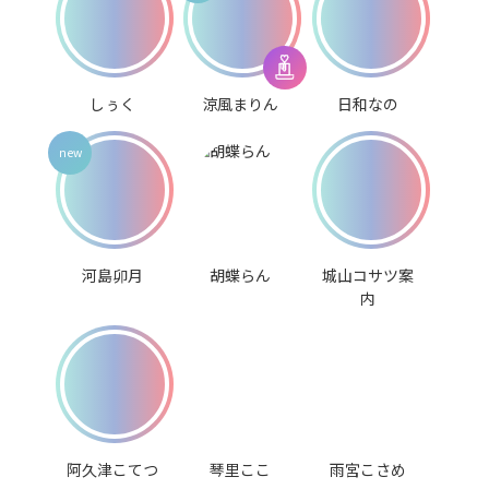
しぅく
涼風まりん
日和なの
河島卯月
胡蝶らん
城山コサツ案
内
阿久津こてつ
琴里ここ
雨宮こさめ