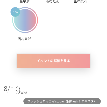
金星滄
らむたん
田中菜々
雪村花鈴
イベントの詳細を見る
19
8/
Wed
フレッシュロッカイstudio（旧Fresh！アキスタ）