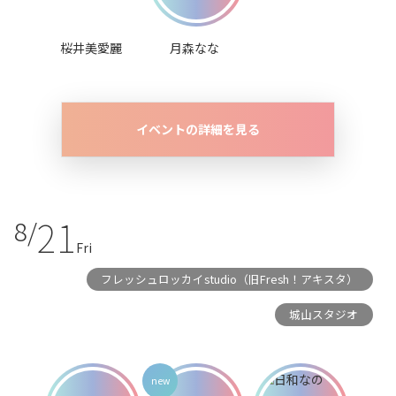
桜井美愛麗
月森なな
イベントの詳細を見る
21
8/
Fri
フレッシュロッカイstudio（旧Fresh！アキスタ）
城山スタジオ