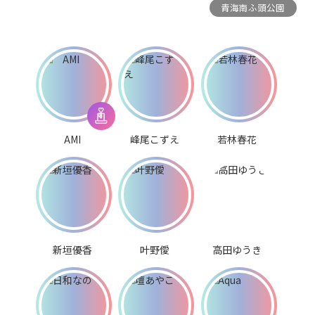
青海南ふ頭公園
AMI
峰尾こずえ
若林春花
新垣優香
叶野僾
高田ゆうき