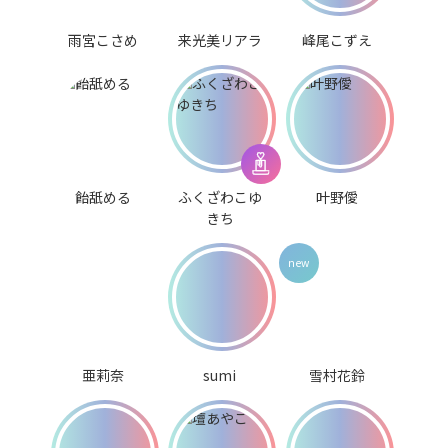
雨宮こさめ
来光美リアラ
峰尾こずえ
飴舐める
ふくざわこゆ
叶野僾
きち
亜莉奈
sumi
雪村花鈴