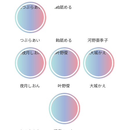
つぶらあい
飴舐める
河野亜季子
夜月しおん
叶野僾
大城かえ