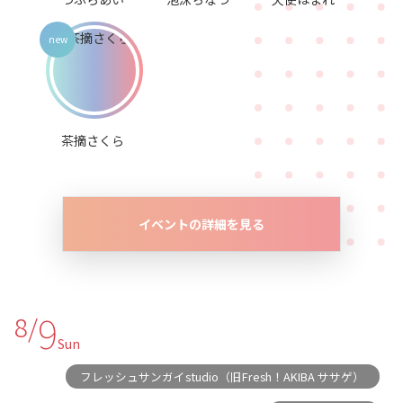
茶摘さくら
イベントの詳細を見る
9
8/
Sun
フレッシュサンガイstudio（旧Fresh！AKIBA ササゲ）