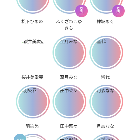
松下ひめの
ふくざわこゆ
神坂めぐ
きち
桜井美愛麗
至月みな
皆代
羽染昴
田中菜々
月森なな