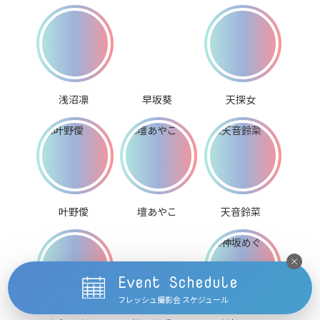
浅沼凛
早坂葵
天探女
叶野僾
壇あやこ
天音鈴菜
Event Schedule
フレッシュ撮影会 スケジュール