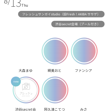
13
8/
Thu
フレッシュサンガイstudio（旧Fresh！AKIBA ササゲ）
渋谷secret会場（プール付き）
大森まゆ
綺美おと
ファンシア
渋谷secret会
阿久津こてつ
みさ