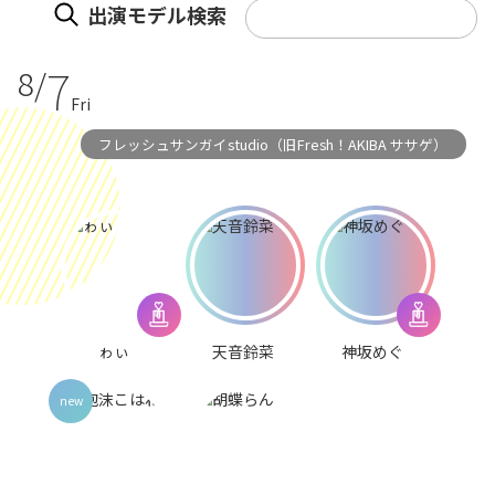
出演モデル検索
7
8/
Fri
フレッシュサンガイstudio（旧Fresh！AKIBA ササゲ）
ゎぃ
天音鈴菜
神坂めぐ