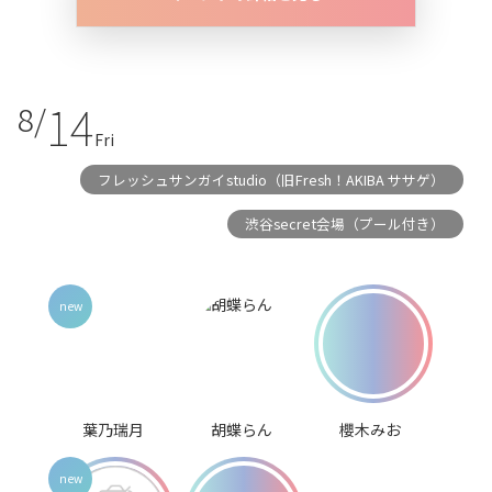
14
8/
Fri
フレッシュサンガイstudio（旧Fresh！AKIBA ササゲ）
渋谷secret会場（プール付き）
葉乃瑞月
胡蝶らん
櫻木みお