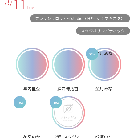
11
8/
Tue
フレッシュロッカイstudio（旧Fresh！アキスタ）
スタジオサンパティック
幕内里奈
酒井穂乃香
至月みな
花宮ゆか
特別スタジオ
成瀬いな