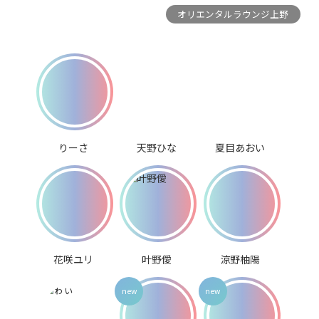
オリエンタルラウンジ上野
りーさ
天野ひな
夏目あおい
花咲ユリ
叶野僾
涼野柚陽