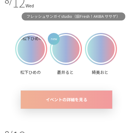
12
8/
Wed
フレッシュサンガイstudio（旧Fresh！AKIBA ササゲ）
松下ひめの
蒼井ると
綺美おと
イベントの詳細を見る