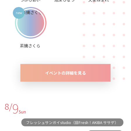
茶摘さくら
イベントの詳細を見る
9
8/
Sun
フレッシュサンガイstudio（旧Fresh！AKIBA ササゲ）