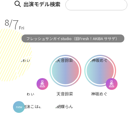
出演モデル検索
7
8/
Fri
フレッシュサンガイstudio（旧Fresh！AKIBA ササゲ）
ゎぃ
天音鈴菜
神坂めぐ