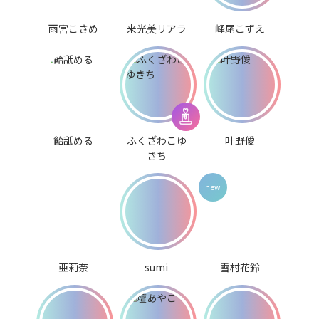
雨宮こさめ
来光美リアラ
峰尾こずえ
飴舐める
ふくざわこゆ
叶野僾
きち
亜莉奈
sumi
雪村花鈴