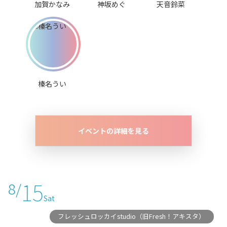
加賀かなみ
神坂めぐ
天音鈴菜
榛名うい
イベントの詳細を見る
15
8/
Sat
フレッシュロッカイstudio（旧Fresh！アキスタ）