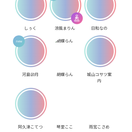
しぅく
涼風まりん
日和なの
河島卯月
胡蝶らん
城山コサツ案
内
阿久津こてつ
琴里ここ
雨宮こさめ