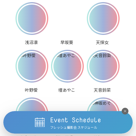
浅沼凛
早坂葵
天探女
叶野僾
壇あやこ
天音鈴菜
Event Schedule
フレッシュ撮影会 スケジュール