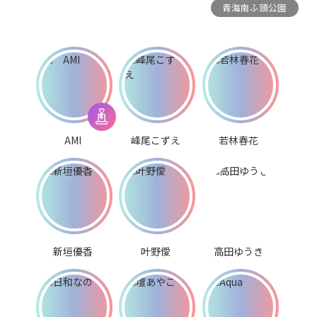
青海南ふ頭公園
AMI
峰尾こずえ
若林春花
新垣優香
叶野僾
高田ゆうき