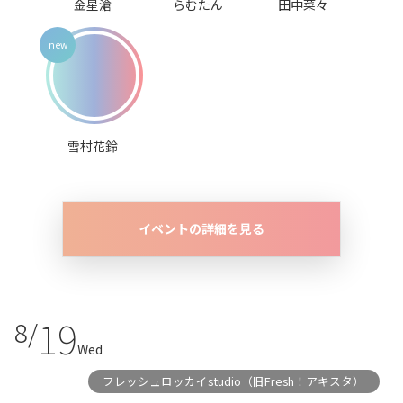
金星滄
らむたん
田中菜々
雪村花鈴
イベントの詳細を見る
19
8/
Wed
フレッシュロッカイstudio（旧Fresh！アキスタ）