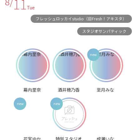
11
8/
Tue
フレッシュロッカイstudio（旧Fresh！アキスタ）
スタジオサンパティック
幕内里奈
酒井穂乃香
至月みな
花宮ゆか
特別スタジオ
成瀬いな