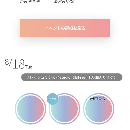
かみやまや
清宮みいな
イベントの詳細を見る
18
8/
Tue
フレッシュサンガイstudio（旧Fresh！AKIBA ササゲ）