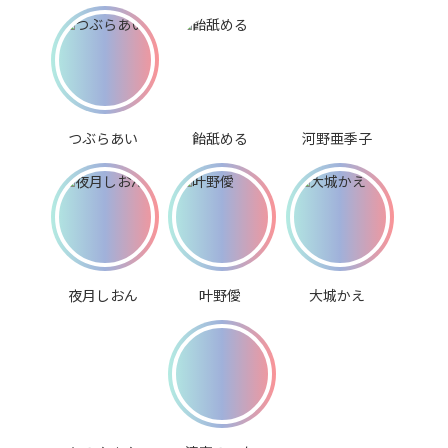
つぶらあい
飴舐める
河野亜季子
夜月しおん
叶野僾
大城かえ