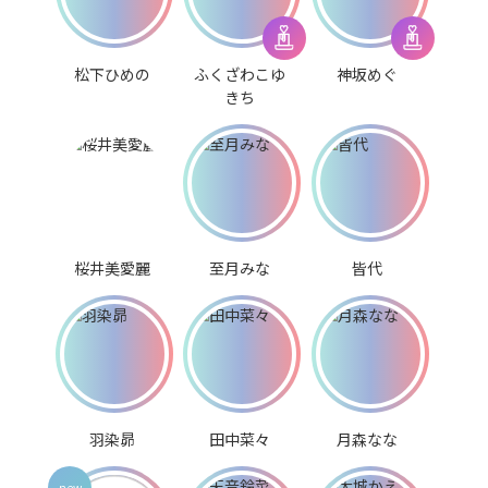
松下ひめの
ふくざわこゆ
神坂めぐ
きち
桜井美愛麗
至月みな
皆代
羽染昴
田中菜々
月森なな