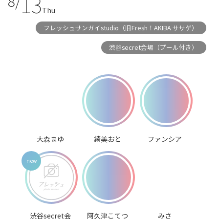
13
8/
Thu
フレッシュサンガイstudio（旧Fresh！AKIBA ササゲ）
渋谷secret会場（プール付き）
大森まゆ
綺美おと
ファンシア
渋谷secret会
阿久津こてつ
みさ