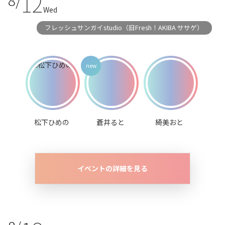
12
8/
Wed
フレッシュサンガイstudio（旧Fresh！AKIBA ササゲ）
松下ひめの
蒼井ると
綺美おと
イベントの詳細を見る