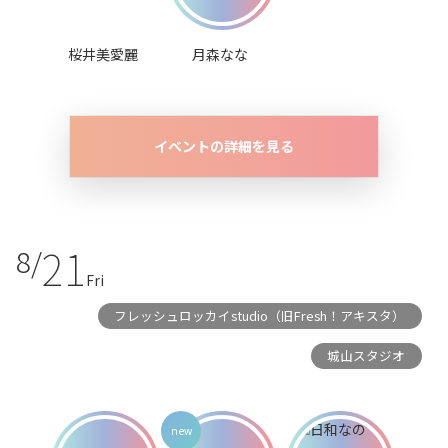
桜井美愛麗
月森なな
イベントの詳細を見る
21
8/
Fri
フレッシュロッカイstudio（旧Fresh！アキスタ）
城山スタジオ