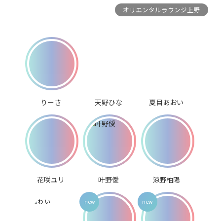
オリエンタルラウンジ上野
りーさ
天野ひな
夏目あおい
花咲ユリ
叶野僾
涼野柚陽