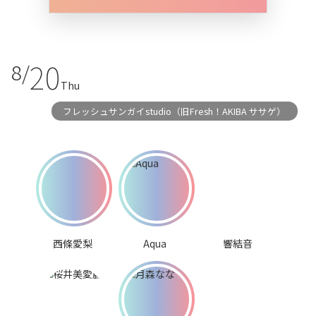
20
8/
Thu
フレッシュサンガイstudio（旧Fresh！AKIBA ササゲ）
西條愛梨
Aqua
響結音