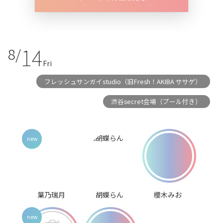
14
8/
Fri
フレッシュサンガイstudio（旧Fresh！AKIBA ササゲ）
渋谷secret会場（プール付き）
葉乃瑞月
胡蝶らん
櫻木みお