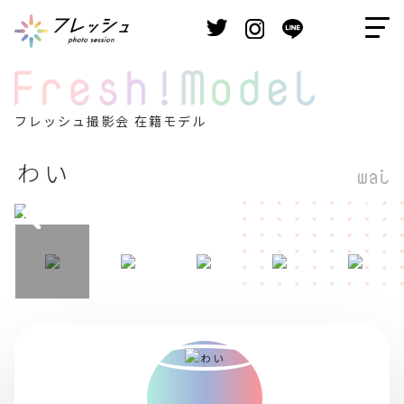
フレッシュ撮影会 在籍モデル
ゎぃ
wai