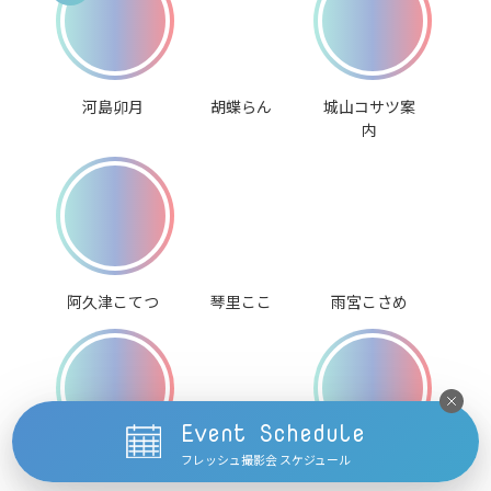
河島卯月
胡蝶らん
城山コサツ案
内
阿久津こてつ
琴里ここ
雨宮こさめ
Event Schedule
フレッシュ撮影会 スケジュール
浅沼凛
水瀬ことり
天探女