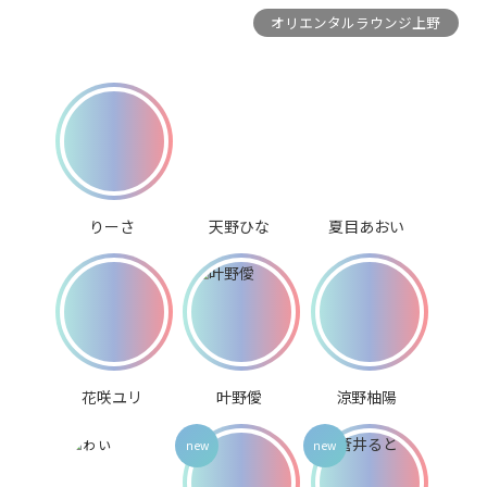
オリエンタルラウンジ上野
りーさ
天野ひな
夏目あおい
花咲ユリ
叶野僾
涼野柚陽