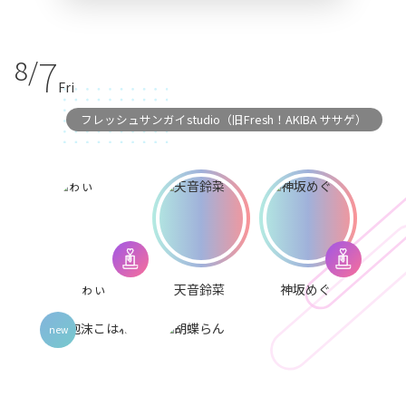
7
8/
Fri
フレッシュサンガイstudio（旧Fresh！AKIBA ササゲ）
ゎぃ
天音鈴菜
神坂めぐ