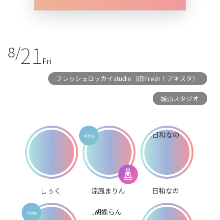
21
8/
Fri
フレッシュロッカイstudio（旧Fresh！アキスタ）
城山スタジオ
しぅく
涼風まりん
日和なの