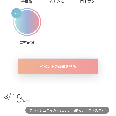
金星滄
らむたん
田中菜々
雪村花鈴
イベントの詳細を見る
19
8/
Wed
フレッシュロッカイstudio（旧Fresh！アキスタ）