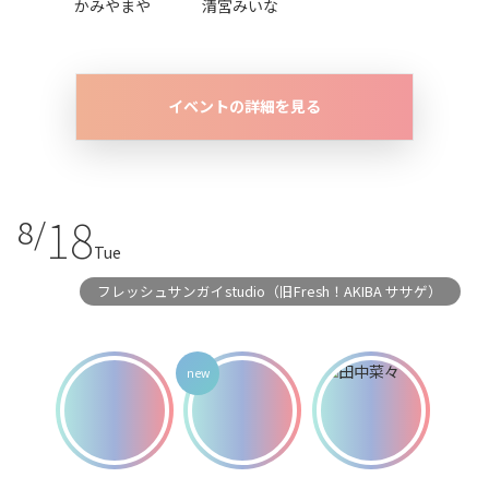
かみやまや
清宮みいな
イベントの詳細を見る
18
8/
Tue
フレッシュサンガイstudio（旧Fresh！AKIBA ササゲ）