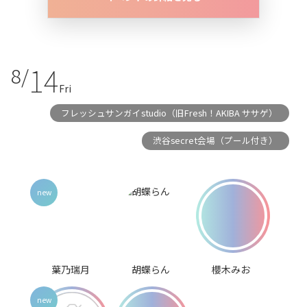
14
8/
Fri
フレッシュサンガイstudio（旧Fresh！AKIBA ササゲ）
渋谷secret会場（プール付き）
葉乃瑞月
胡蝶らん
櫻木みお