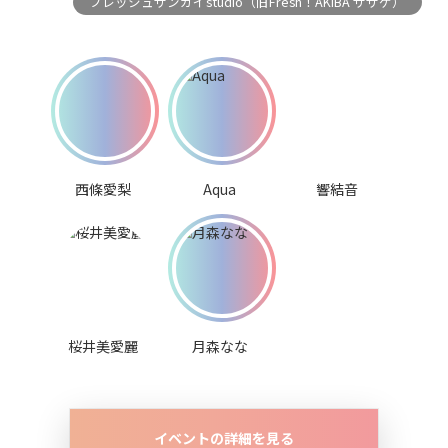
フレッシュサンガイstudio（旧Fresh！AKIBA ササゲ）
西條愛梨
Aqua
響結音
桜井美愛麗
月森なな
イベントの詳細を見る