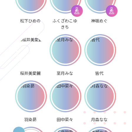
松下ひめの
ふくざわこゆ
神坂めぐ
きち
桜井美愛麗
至月みな
皆代
羽染昴
田中菜々
月森なな