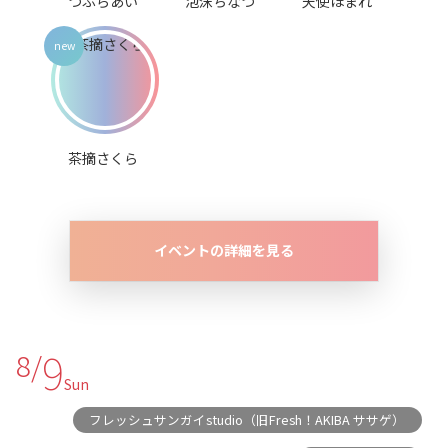
つぶらあい
泡沫ちなつ
天使ほまれ
茶摘さくら
イベントの詳細を見る
9
8/
Sun
フレッシュサンガイstudio（旧Fresh！AKIBA ササゲ）