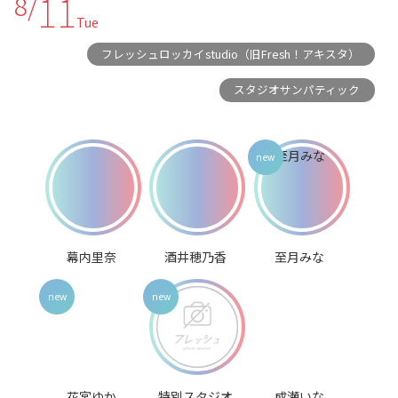
11
8/
Tue
フレッシュロッカイstudio（旧Fresh！アキスタ）
スタジオサンパティック
幕内里奈
酒井穂乃香
至月みな
花宮ゆか
特別スタジオ
成瀬いな