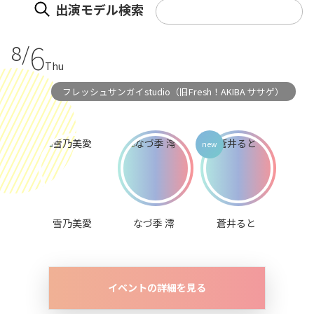
出演モデル検索
6
8/
Thu
フレッシュサンガイstudio（旧Fresh！AKIBA ササゲ）
雪乃美愛
なづ季 澪
蒼井ると
イベントの詳細を見る