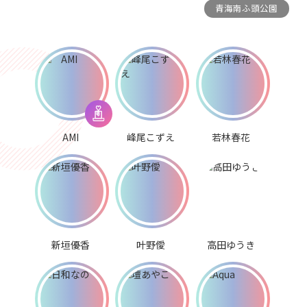
青海南ふ頭公園
AMI
峰尾こずえ
若林春花
新垣優香
叶野僾
高田ゆうき