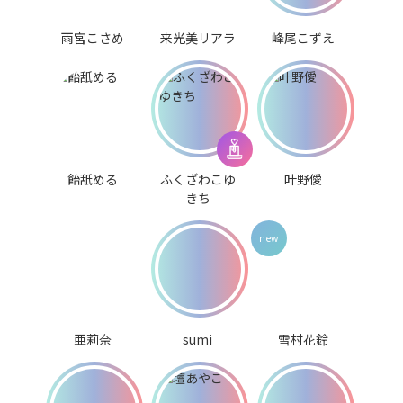
雨宮こさめ
来光美リアラ
峰尾こずえ
飴舐める
ふくざわこゆ
叶野僾
きち
亜莉奈
sumi
雪村花鈴