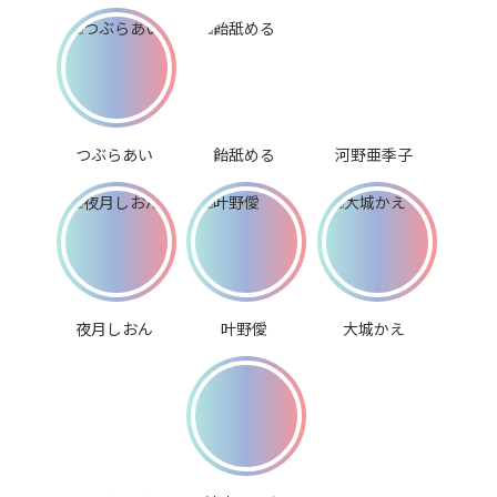
つぶらあい
飴舐める
河野亜季子
夜月しおん
叶野僾
大城かえ