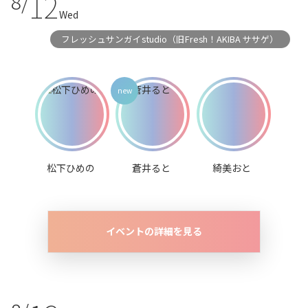
12
8/
Wed
フレッシュサンガイstudio（旧Fresh！AKIBA ササゲ）
松下ひめの
蒼井ると
綺美おと
イベントの詳細を見る