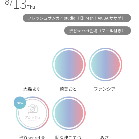
13
8/
Thu
フレッシュサンガイstudio（旧Fresh！AKIBA ササゲ）
渋谷secret会場（プール付き）
大森まゆ
綺美おと
ファンシア
渋谷secret会
阿久津こてつ
みさ