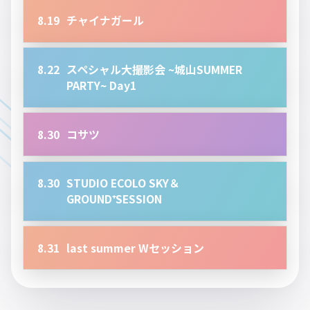
8.19
チャイナガール
8.22
スペシャル大撮影会 ~城山SUMMER
PARTY~ Day1
8.30
コサツ
8.30
STUDIO ECOLO SKY＆
GROUND⁺SESSION
8.31
last summer Wセッション