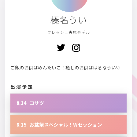
榛名うい
フレッシュ専属モデル
ご飯のお供はめんたいこ！癒しのお供ははるなうい♡
出演予定
8.14
コサツ
8.15
お盆祭スペシャル！Wセッション