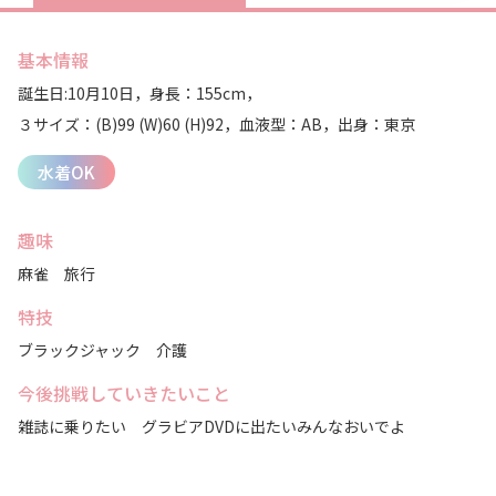
基本情報
誕生日:10月10日，
身長：155cm，
３サイズ：(B)99 (W)60 (H)92，
血液型：AB，
出身：東京
水着OK
趣味
麻雀 旅行
特技
ブラックジャック 介護
今後挑戦していきたいこと
雑誌に乗りたい グラビアDVDに出たいみんなおいでよ