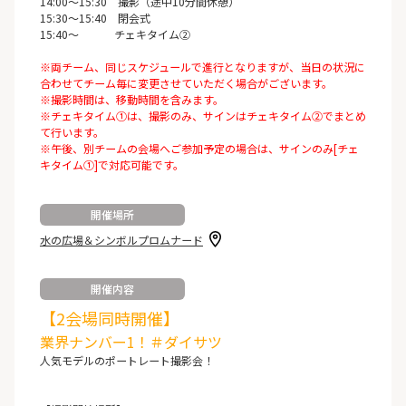
14:00～15:30 撮影（途中10分間休憩）
15:30～15:40 閉会式
15:40～ チェキタイム②
※両チーム、同じスケジュールで進行となりますが、当日の状況に
合わせてチーム毎に変更させていただく場合がございます。
※撮影時間は、移動時間を含みます。
※チェキタイム①は、撮影のみ、サインはチェキタイム②でまとめ
て行います。
※午後、別チームの会場へご参加予定の場合は、サインのみ[チェ
キタイム①]で対応可能です。
開催場所
水の広場＆シンボルプロムナード
開催内容
【2会場同時開催】
業界ナンバー1！＃ダイサツ
人気モデルのポートレート撮影会！