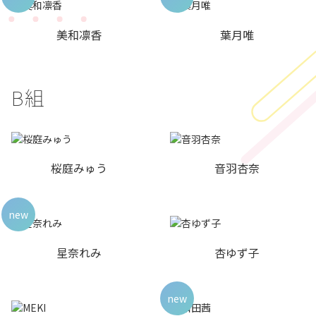
美和凛香
葉月唯
B組
桜庭みゅう
音羽杏奈
new
星奈れみ
杏ゆず子
new