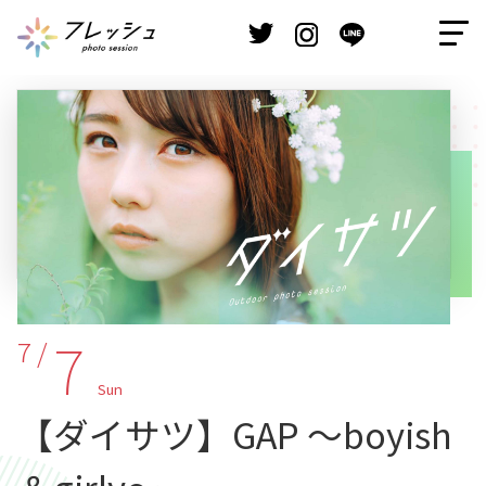
7
7 /
Sun
【ダイサツ】GAP ～boyish