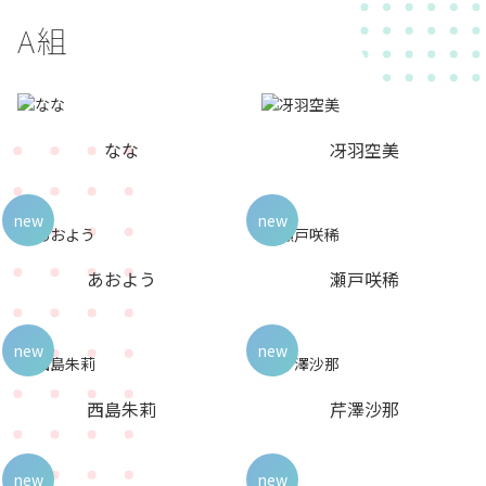
A組
なな
冴羽空美
new
new
あおよう
瀬戸咲稀
new
new
西島朱莉
芹澤沙那
new
new