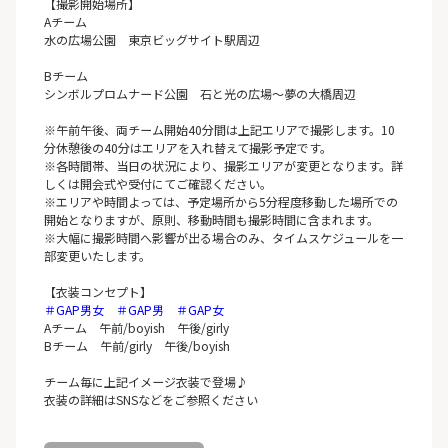
【撮影開始場所】
Aチーム
水の広場公園 東京ビッグサイト駅周辺
Bチーム
シンボルプロムナード公園 石と光の広場～夢の大橋周辺
※午前午後、両チーム開始40分間は上記エリアで撮影します。10
分休憩後の40分はエリアを入れ替えて撮影予定です。
※各時間帯、当日の状況により、撮影エリアが変更となります。詳
しくは開会式や受付にてご確認ください。
※エリアや時間よっては、予定場所から5分程度移動した場所での
開始となりますが、原則、移動時間も撮影時間に含まれます。
※大幅に撮影時間へ影響が出る場合のみ、タイムスケジュールを一
部変更いたします。
【衣装コンセプト】
＃GAP男女 ＃GAP男 ＃GAP女
Aチーム 午前/boyish 午後/girly
Bチーム 午前/girly 午後/boyish
チーム毎に上記イメージ衣装で登場♪
衣装の詳細はSNSなどをご参照ください