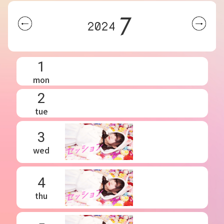
7
2024
1
mon
2
tue
3
wed
4
thu