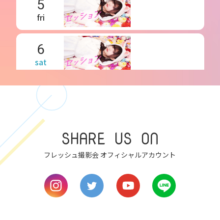
5
fri
6
sat
7
sun
8
SHARE US ON
mon
フレッシュ撮影会 オフィシャルアカウント
9
tue
10
wed