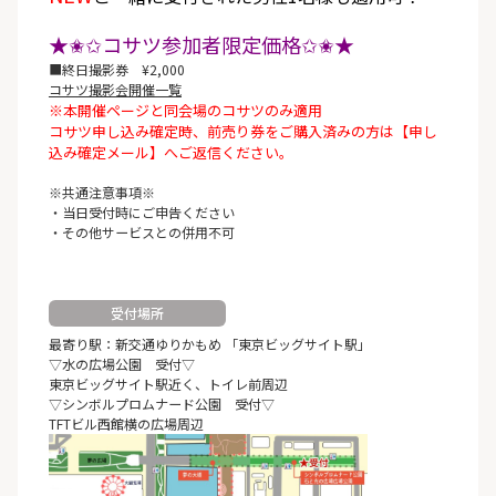
★✬✩コサツ参加者限定価格✩✬★
■終日撮影券 ¥2,000
コサツ撮影会開催一覧
※本開催ページと同会場のコサツのみ適用
コサツ申し込み確定時、前売り券をご購入済みの方は【申し
込み確定メール】へご返信ください。
※共通注意事項※
・当日受付時にご申告ください
・その他サービスとの併用不可
受付場所
最寄り駅：新交通ゆりかもめ 「東京ビッグサイト駅」
▽水の広場公園 受付▽
東京ビッグサイト駅近く、トイレ前周辺
▽シンボルプロムナード公園 受付▽
TFTビル西館横の広場周辺