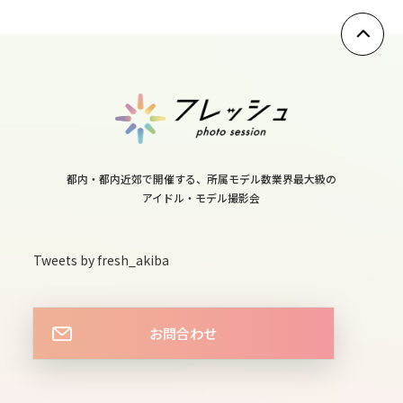
11
thu
12
fri
13
sat
14
都内・都内近郊で開催する、所属モデル数業界最大級の
アイドル・モデル撮影会
sun
15
Tweets by fresh_akiba
mon
16
tue
お問合わせ
17
wed