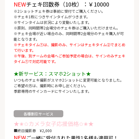
NEW
チェキ回数券（10枚）：￥10000
※2ショットチェキ券は事前に受付でご購入ください。
※チェキ1枚につきサインタイムがつきます。
※サインタイムは状況により変動いたします。
※原則、同時間帯2会場分のチェキ券はご購入いただけません。
※チェキ会場が近い場合のみ、同時間帯2会場分のチェキ購入が可
能となります。
※チェキタイム①は、撮影のみ、サインはチェキタイム②でまとめ
て行います。
※午後、別チームの会場へご参加予定の場合は、サインのみチェキ
タイム①で対応可能です。
★新サービス：スマホ2ショット★
いつものチェキ撮影がスマホ2ショットに変更可能となりました。
ご希望の方は、撮影時にお申し出ください。
季節専用のサインカードにサインいたします。
各種割引サービス
★✬✩カメラ女子応援価格✩✬★
■終日撮影券 ¥2,000
NEW
ご一緒に受付された男性1名様も適用可！