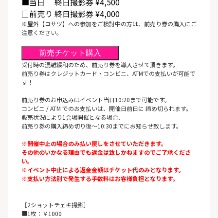
■当日 終日撮影券 ¥4,500
□前売り 終日撮影券 ¥4,000
※屋外【コサツ】への参加をご検討中の方は、前売り券の購入にご
注意ください。
前売チケット購入
受付時の混雑緩和のため、前売り券を導入させて頂きます。
前売り券はクレジットカード・コンビニ、ATMでの支払いが可能で
す！
前売り券のお申込みはイベント当日10:20まで可能です。
コンビニ / ATM でのお支払いは、開催日前日に 締め切られます。
販売状況により1会場開催となる場合、
前売り券の購入締め切り後～10:30までにお知らせ致します。
※開催中止の場合のみ払い戻しをさせていただきます。
その他のいかなる理由でも返金は致しかねますのでご了承くださ
い。
※イベント中止による返金金額はチケット代のみとなります。
※支払い方法別で発生する手数料はお客様負担となります。
［2ショットチェキ撮影］
■1枚：￥1000