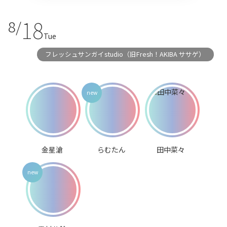
18
8/
Tue
フレッシュサンガイstudio（旧Fresh！AKIBA ササゲ）
金星滄
らむたん
田中菜々