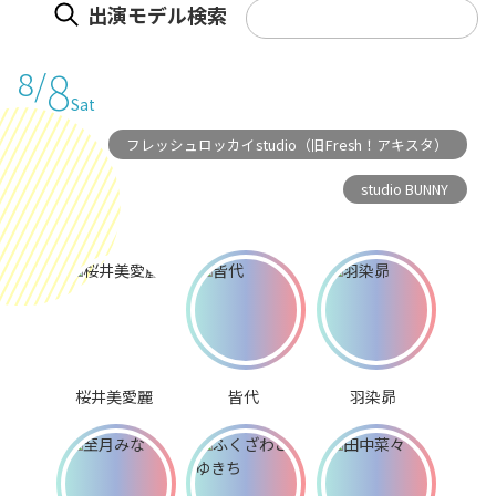
出演モデル検索
8
8/
Sat
フレッシュロッカイstudio（旧Fresh！アキスタ）
studio BUNNY
桜井美愛麗
皆代
羽染昴