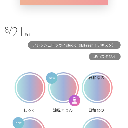
21
8/
Fri
フレッシュロッカイstudio（旧Fresh！アキスタ）
城山スタジオ
しぅく
涼風まりん
日和なの