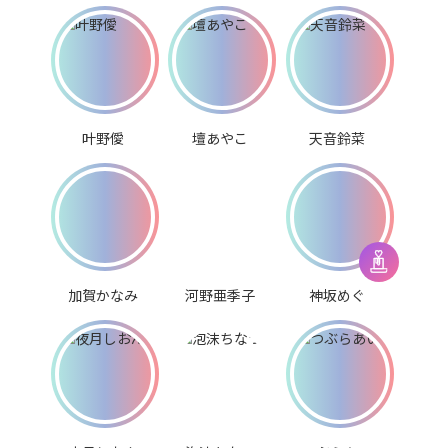
叶野僾
壇あやこ
天音鈴菜
加賀かなみ
河野亜季子
神坂めぐ