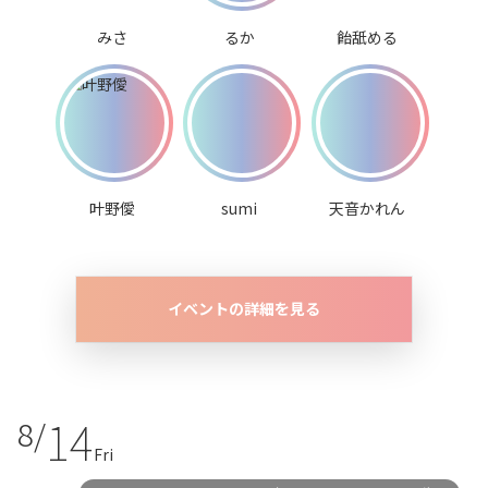
みさ
るか
飴舐める
叶野僾
sumi
天音かれん
イベントの詳細を見る
14
8/
Fri