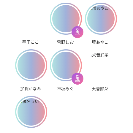
琴里ここ
雪野しお
壇あやこ
加賀かなみ
神坂めぐ
天音鈴菜