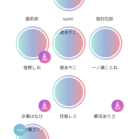
亜莉奈
sumi
雪村花鈴
雪野しお
壇あやこ
一ノ瀬ことね
汐瀬はなび
月城レミ
華沼ありさ