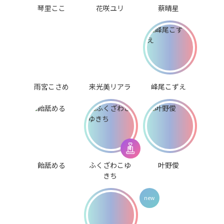
琴里ここ
花咲ユリ
蔡晴星
雨宮こさめ
来光美リアラ
峰尾こずえ
飴舐める
ふくざわこゆ
叶野僾
きち