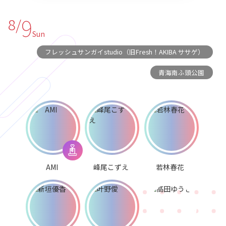
9
8/
Sun
フレッシュサンガイstudio（旧Fresh！AKIBA ササゲ）
青海南ふ頭公園
AMI
峰尾こずえ
若林春花