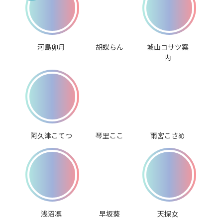
河島卯月
胡蝶らん
城山コサツ案
内
阿久津こてつ
琴里ここ
雨宮こさめ
浅沼凛
早坂葵
天探女