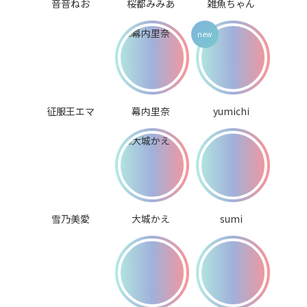
音音ねお
桜都みみあ
雑魚ちゃん
征服王エマ
幕内里奈
yumichi
雪乃美愛
大城かえ
sumi