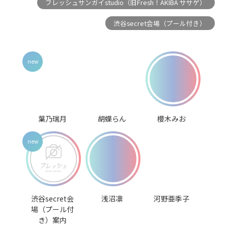
フレッシュサンガイstudio（旧Fresh！AKIBA ササゲ）
渋谷secret会場（プール付き）
葉乃瑞月
胡蝶らん
櫻木みお
渋谷secret会
浅沼凛
河野亜季子
場（プール付
き）案内