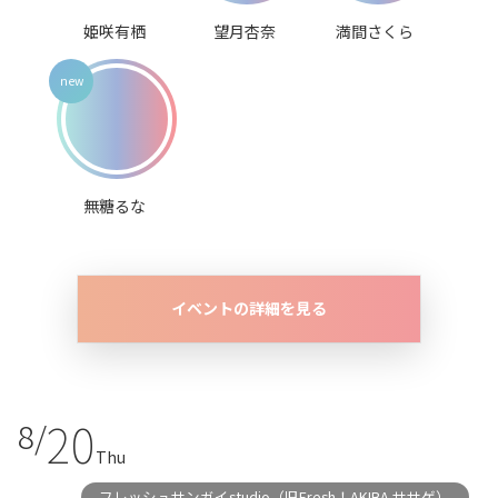
姫咲有栖
望月杏奈
満間さくら
無糖るな
イベントの詳細を見る
20
8/
Thu
フレッシュサンガイstudio（旧Fresh！AKIBA ササゲ）