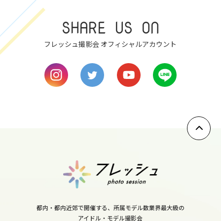
sun
SHARE US ON
8
フレッシュ撮影会 オフィシャルアカウント
mon
9
tue
10
wed
11
thu
12
fri
13
都内・都内近郊で開催する、所属モデル数業界最大級の
sat
アイドル・モデル撮影会