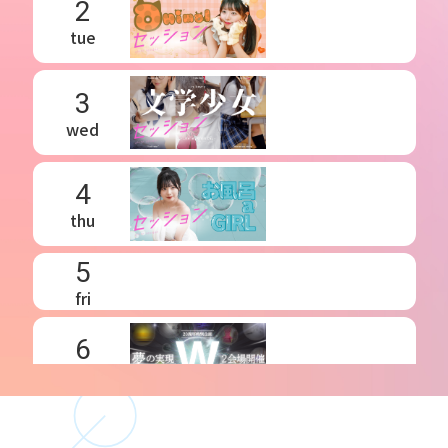
2
tue
3
wed
4
thu
5
fri
6
sat
7