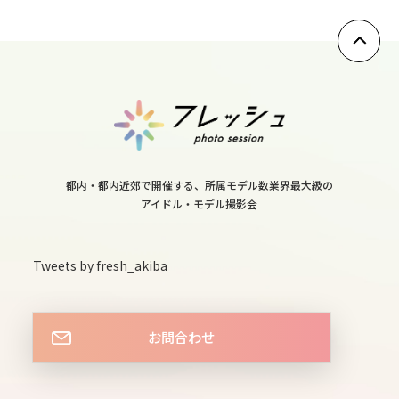
11
fri
12
sat
13
都内・都内近郊で開催する、所属モデル数業界最大級の
sun
アイドル・モデル撮影会
14
Tweets by fresh_akiba
mon
15
tue
お問合わせ
16