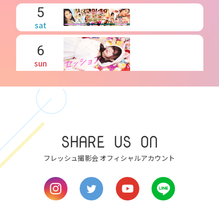
5
sat
6
sun
7
mon
8
SHARE US ON
tue
フレッシュ撮影会 オフィシャルアカウント
9
wed
10
thu