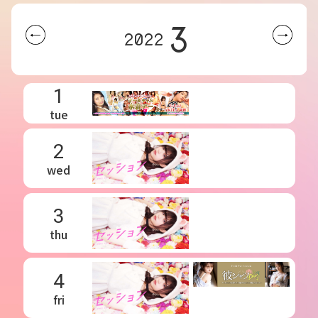
3
2022
1
tue
2
wed
3
thu
4
fri