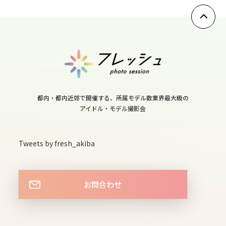
10
wed
11
thu
12
fri
都内・都内近郊で開催する、所属モデル数業界最大級の
13
アイドル・モデル撮影会
sat
14
Tweets by fresh_akiba
sun
15
お問合わせ
mon
16
tue