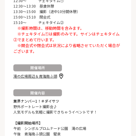
12:30～ チェキタイム①
12:30～13:30 昼食休憩
13:30～15:00 撮影（途中10分間休憩）
15:00～15:10 閉会式
15:10～ チェキタイム②
※撮影時間は、移動時間を含みます。
※チェキタイム①は撮影のみです。サインはチェキタイム
②でまとめて行います。
※開会式や閉会式は状況により省略させていただく場合が
ございます。
開催場所
滝の広場周辺＆青海南ふ頭
開催内容
業界ナンバー1！＃ダイサツ
野外ポートレート撮影会♪
人気モデルも気軽に撮影できちゃうイベントです！
【撮影開始場所】
午前 シンボルプロムナード公園 滝の広場
午後 青海南ふ頭公園 壁泉