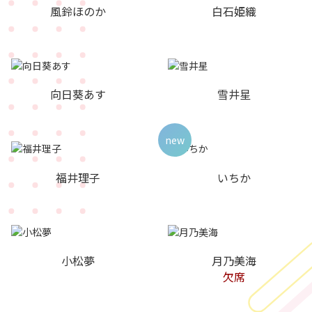
風鈴ほのか
白石姫織
向日葵あす
雪井星
new
福井理子
いちか
小松夢
月乃美海
欠席