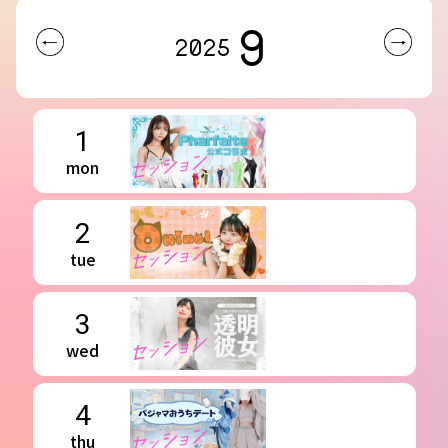
9
2025
1
mon
2
tue
3
wed
4
thu