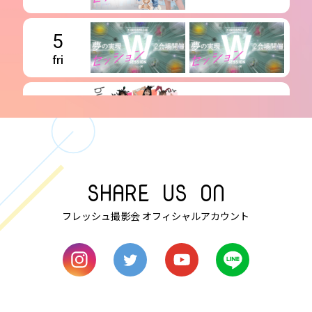
5
fri
6
sat
7
SHARE US ON
sun
フレッシュ撮影会 オフィシャルアカウント
8
mon
9
tue