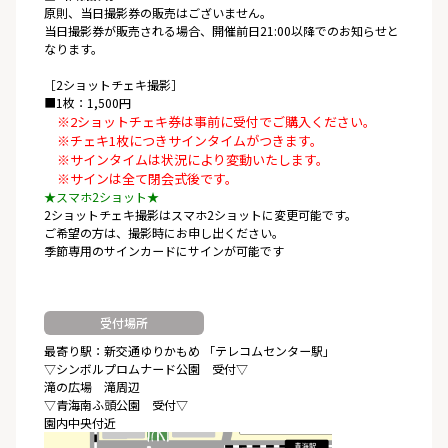
原則、当日撮影券の販売はございません。
当日撮影券が販売される場合、開催前日21:00以降でのお知らせと
なります。
［2ショットチェキ撮影］
■1枚：1,500円
※2ショットチェキ券は事前に受付でご購入ください。
※チェキ1枚につきサインタイムがつきます。
※サインタイムは状況により変動いたします。
※サインは全て閉会式後です。
★スマホ2ショット★
2ショットチェキ撮影はスマホ2ショットに変更可能です。
ご希望の方は、撮影時にお申し出ください。
季節専用のサインカードにサインが可能です
受付場所
最寄り駅：新交通ゆりかもめ 「テレコムセンター駅」
▽シンボルプロムナード公園 受付▽
滝の広場 滝周辺
▽青海南ふ頭公園 受付▽
園内中央付近