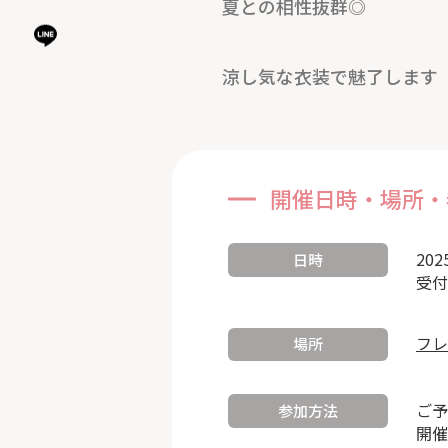
夏との相性抜群◎
涼し気な衣装で魅了します
開催日時・場所・
202
日時
受付
フレ
場所
ご予
参加方法
開催