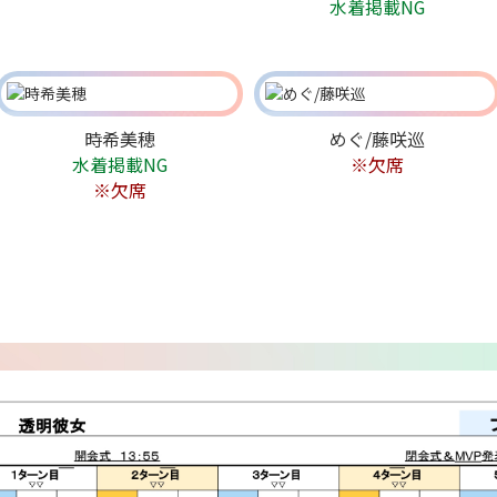
水着掲載NG
時希美穂
めぐ/藤咲巡
水着掲載NG
※欠席
※欠席
Birthday
8/10