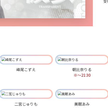
受
峰尾こずえ
朝比奈りる
※～21:30
二宮じゅりも
美眠あみ