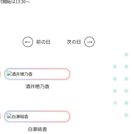
付開始は13:30～
前の日
次の日
酒井穂乃香
白瀬結香