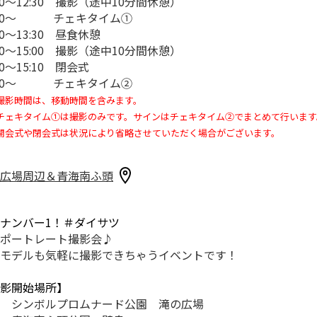
:00～12:30 撮影（途中10分間休憩）
:30～ チェキタイム①
:30～13:30 昼食休憩
:30～15:00 撮影（途中10分間休憩）
00～15:10 閉会式
:10～ チェキタイム②
影時間は、移動時間を含みます。
ェキタイム①は撮影のみです。サインはチェキタイム②でまとめて行います
会式や閉会式は状況により省略させていただく場合がございます。
広場周辺＆青海南ふ頭
ナンバー1！＃ダイサツ
ポートレート撮影会♪
モデルも気軽に撮影できちゃうイベントです！
影開始場所】
 シンボルプロムナード公園 滝の広場