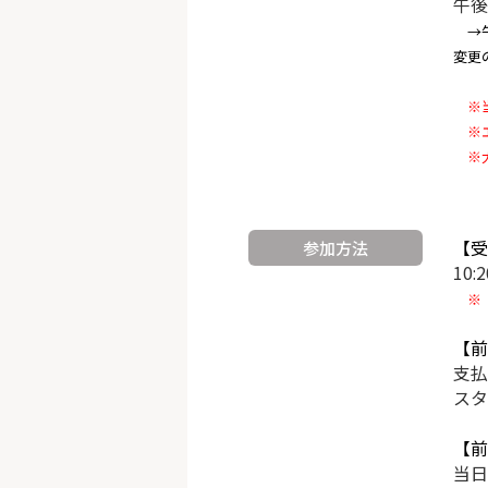
午後
→午
変更
※当
※エ
※大
【受
参加方法
10
※《
【前
支払
スタ
【前
当日