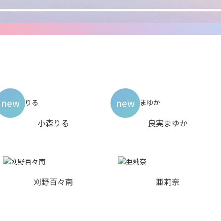
new
new
小森りる
良実まゆか
刈野百々南
亜莉奈