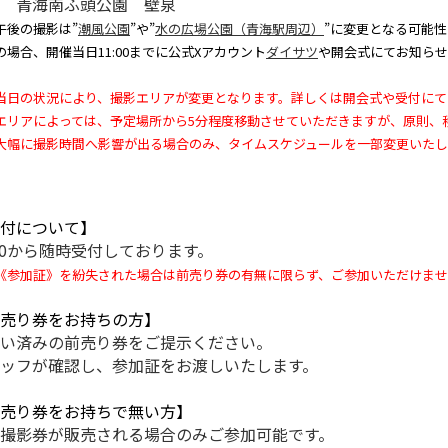
 青海南ふ頭公園 壁泉
後の撮影は”
潮風公園
”や”
水の広場公園（青海駅周辺）
”に変更となる可能
の場合、開催当日11:00までに公式Xアカウント
ダイサツ
や開会式にてお知らせ
日の状況により、撮影エリアが変更となります。詳しくは開会式や受付にて
リアによっては、予定場所から5分程度移動させていただきますが、原則、
幅に撮影時間へ影響が出る場合のみ、タイムスケジュールを一部変更いたし
付について】
:20から随時受付しております。
参加証》を紛失された場合は前売り券の有無に限らず、ご参加いただけませ
売り券をお持ちの方】
い済みの前売り券をご提示ください。
ッフが確認し、参加証をお渡しいたします。
売り券をお持ちで無い方】
撮影券が販売される場合のみご参加可能です。