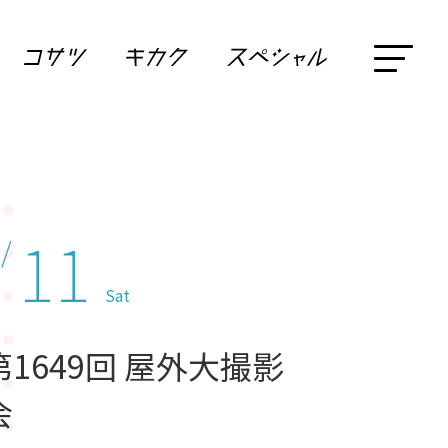
11
 /
Sat
第1649回 屋外大撮影
会