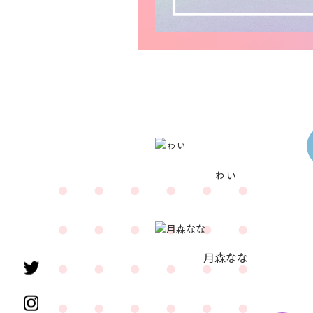
ゎぃ
月森なな