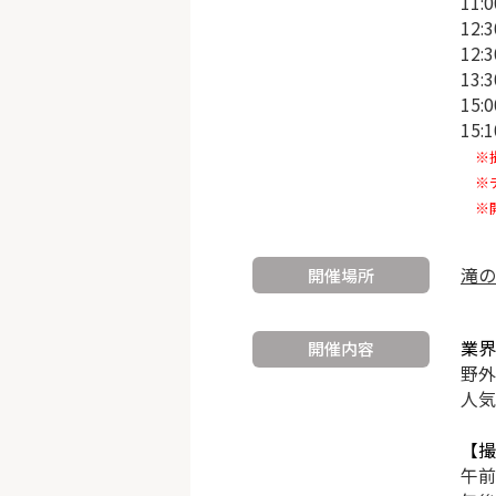
11
12
12
13
15:
15
※撮
※チ
※開
滝の
開催場所
業界
開催内容
野外
人気
【撮
午前