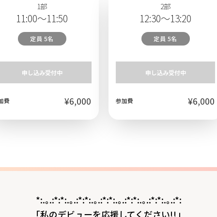
1部
2部
11:00～11:50
12:30～13:20
定員 5名
定員 5名
申し込み受付中
申し込み受付中
¥6,000
¥6,000
加費
参加費
*:.｡.:*:*:.｡.:*:*:.｡.:*:*:.｡.:*:*:.｡.:*:*:.｡.:*:
「私のデビューを応援してください!!」