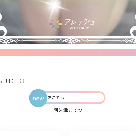
udio
new
阿久津こてつ