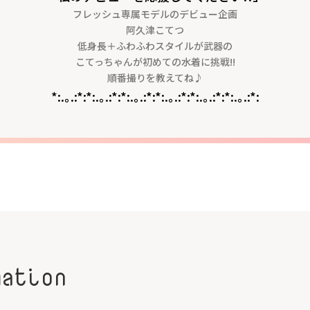
フレッシュ専属モデルのデビュー企画
阿久津こてつ
低身長＋ふわふわスタイルが武器の
こてっちゃんが初めての水着に挑戦!!
順番撮りを教えてね♪
*:.｡.:*:*:.｡.:*:*:.｡.:*:*:.｡.:*:*:.｡.:*:*:.｡.:*:
mation