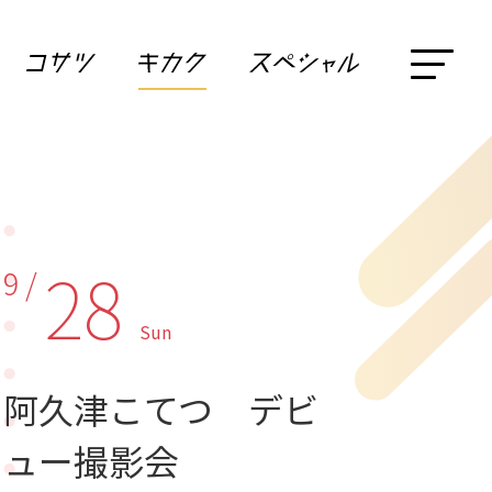
28
9 /
Sun
阿久津こてつ デビ
ュー撮影会