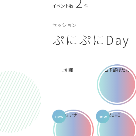
2
イベント数
件
セッション
ぷにぷにDay