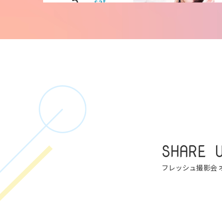
5
sat
6
sun
7
mon
SHARE 
8
tue
フレッシュ撮影会 
9
wed