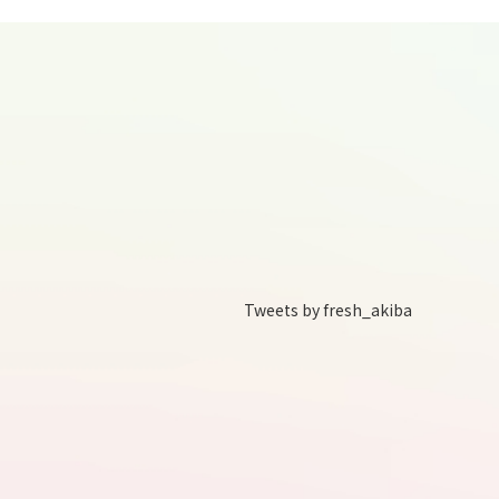
10
thu
11
fri
Tweets by fresh_akiba
12
sat
13
sun