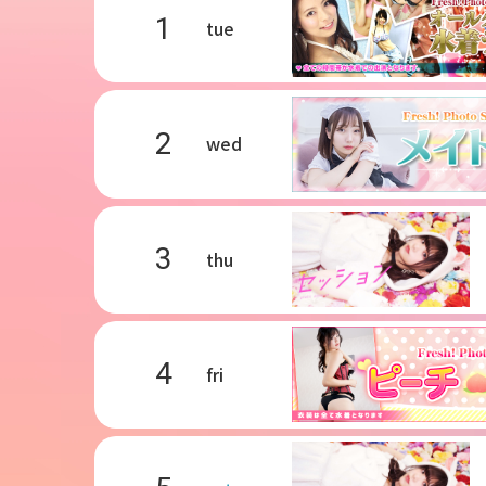
1
tue
2
wed
3
thu
4
fri