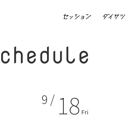
chedule
18
9 /
Fri