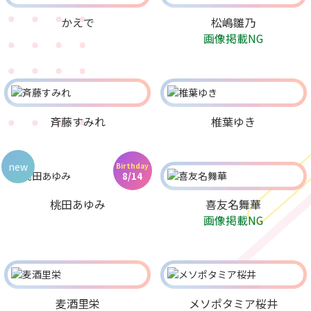
かえで
松嶋雛乃
画像掲載NG
斉藤すみれ
椎葉ゆき
new
Birthday
8/14
桃田あゆみ
喜友名舞華
画像掲載NG
麦酒里栄
メソポタミア桜井