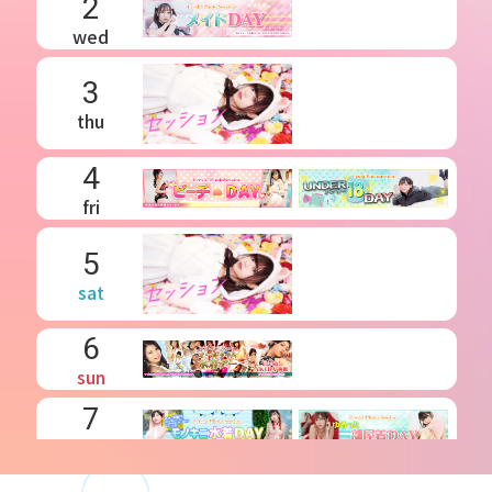
2
wed
3
thu
4
fri
5
sat
6
sun
7
mon