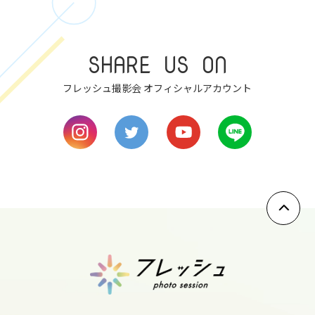
8
tue
SHARE US ON
9
wed
フレッシュ撮影会 オフィシャルアカウント
10
thu
11
fri
12
sat
13
sun
14
mon