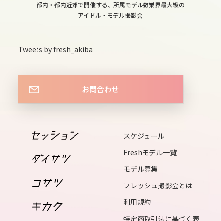
都内・都内近郊で開催する、所属モデル数業界最大級の
15
アイドル・モデル撮影会
tue
16
Tweets by fresh_akiba
wed
17
thu
お問合わせ
18
fri
19
スケジュール
sat
Freshモデル一覧
20
モデル募集
sun
フレッシュ撮影会とは
21
利用規約
mon
特定商取引法に基づく表