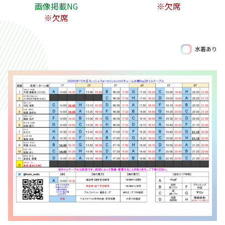
画像掲載NG
※欠席
※欠席
水着あり