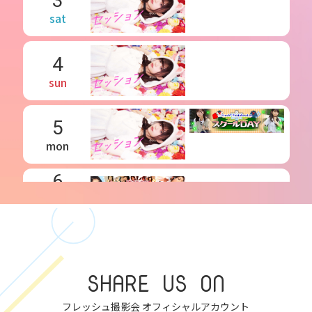
3
sat
4
sun
5
mon
6
tue
7
wed
SHARE US ON
8
thu
フレッシュ撮影会 オフィシャルアカウント