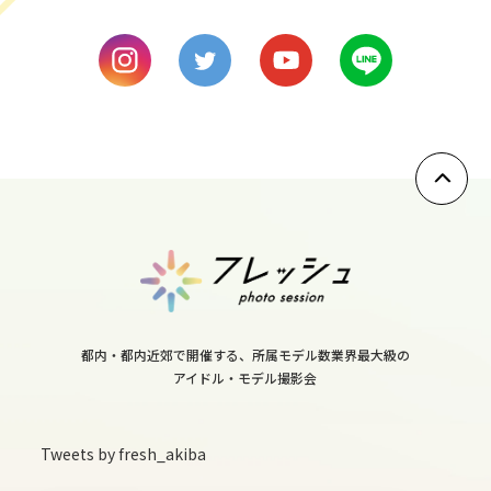
9
fri
10
sat
11
sun
12
mon
13
都内・都内近郊で開催する、所属モデル数業界最大級の
アイドル・モデル撮影会
tue
14
Tweets by fresh_akiba
wed