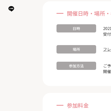
開催日時・場所・
202
日時
受付
フレ
場所
ご予
参加方法
開催
参加料金