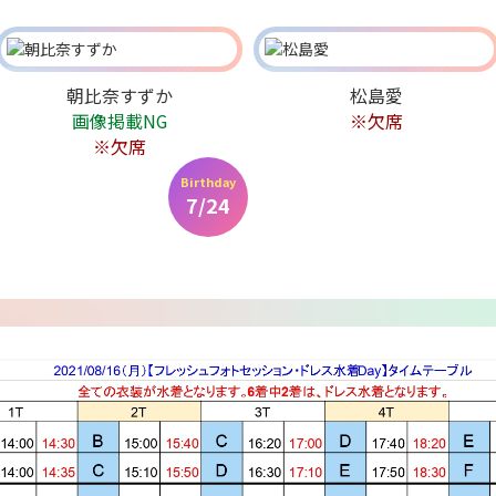
朝比奈すずか
松島愛
画像掲載NG
※欠席
※欠席
Birthday
7/24
Birthday
8/4