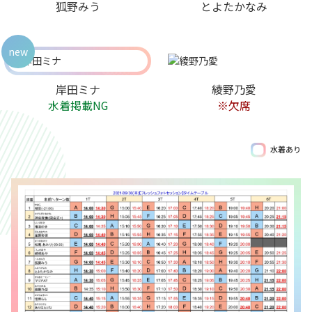
狐野みう
とよたかなみ
new
岸田ミナ
綾野乃愛
水着掲載NG
※欠席
水着あり