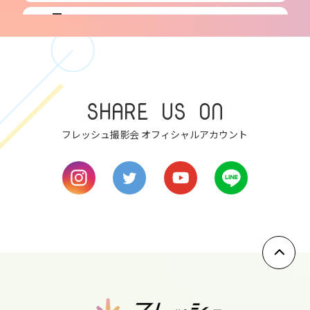
7
tue
8
wed
SHARE US ON
9
フレッシュ撮影会 オフィシャルアカウント
thu
10
fri
11
sat
12