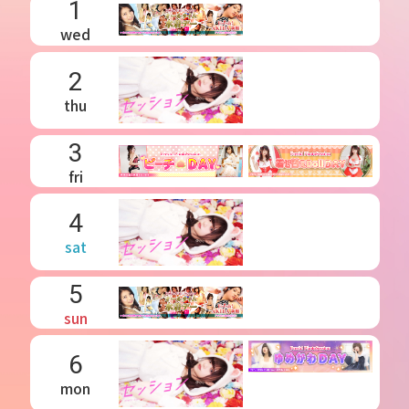
1
wed
2
thu
3
fri
4
sat
5
sun
6
mon