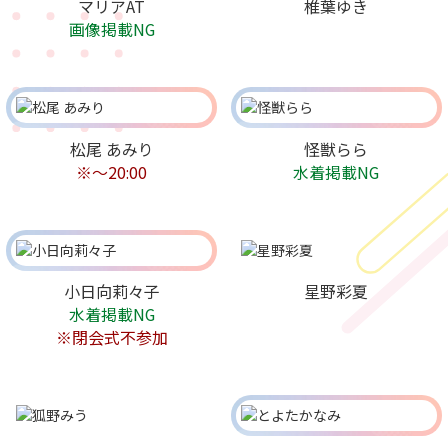
マリアAT
椎葉ゆき
画像掲載NG
松尾 あみり
怪獣らら
※〜20:00
水着掲載NG
小日向莉々子
星野彩夏
水着掲載NG
※閉会式不参加