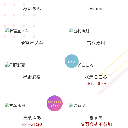
あいちん
Asumi
夢宮星ノ華
雪村湊月
new
星野彩夏
水瀬こころ
※15:00〜
Birthday
7/25
三葉ゆあ
きゅあ
※〜21:30
※閉会式不参加