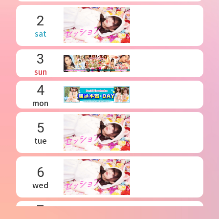
2
sat
3
sun
4
mon
5
tue
6
wed
7