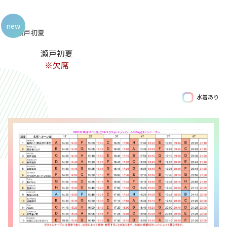
new
瀬戸初夏
※欠席
水着あり