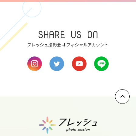
thu
8
fri
SHARE US ON
9
sat
フレッシュ撮影会 オフィシャルアカウント
10
sun
11
mon
12
tue
13
wed
14