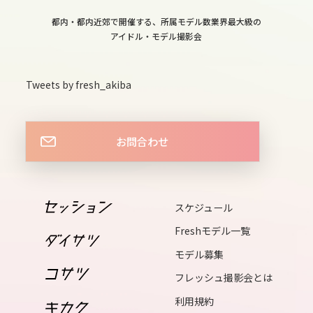
thu
都内・都内近郊で開催する、所属モデル数業界最大級の
15
アイドル・モデル撮影会
fri
16
Tweets by fresh_akiba
sat
17
sun
お問合わせ
18
mon
19
スケジュール
tue
Freshモデル一覧
20
モデル募集
wed
フレッシュ撮影会とは
21
利用規約