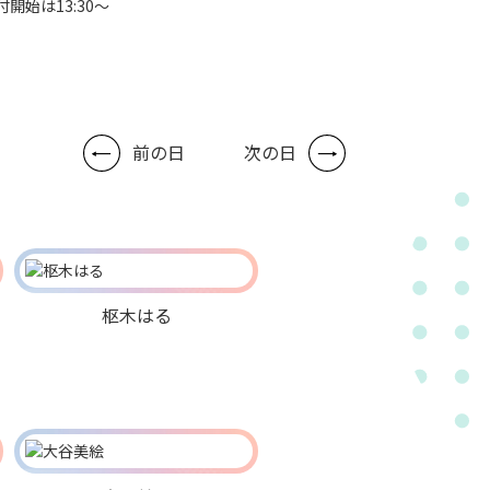
付開始は13:30～
前の日
次の日
枢木はる