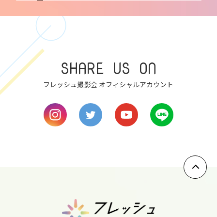
7
thu
8
fri
SHARE US ON
9
sat
フレッシュ撮影会 オフィシャルアカウント
10
sun
11
mon
12
tue
13
wed