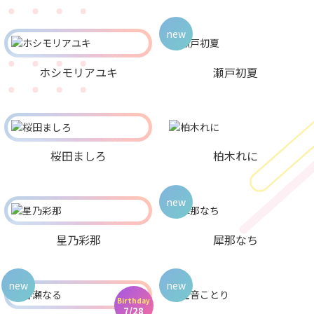
new
ホシモリアユキ
瀬戸初夏
桜田ましろ
柏木れに
new
星乃彩那
犀那なち
new
new
Birthday
7/28