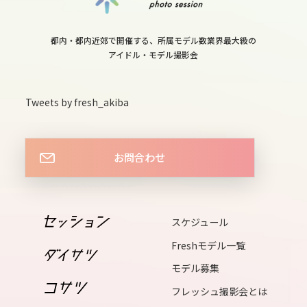
14
thu
都内・都内近郊で開催する、所属モデル数業界最大級の
15
アイドル・モデル撮影会
fri
16
Tweets by fresh_akiba
sat
17
sun
お問合わせ
18
mon
19
スケジュール
tue
Freshモデル一覧
20
モデル募集
wed
フレッシュ撮影会とは