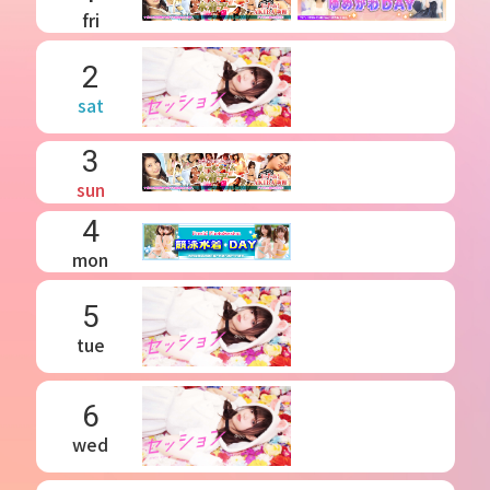
fri
2
sat
3
sun
4
mon
5
tue
6
wed