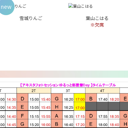
new
雪城りんご
葉山こはる
※欠席