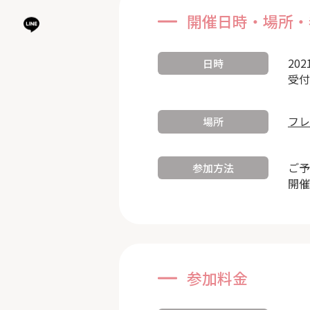
開催日時・場所・
202
日時
受付
フレ
場所
ご予
参加方法
開催
参加料金