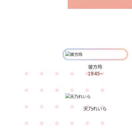
彼方玲
19:45~
天乃れいら