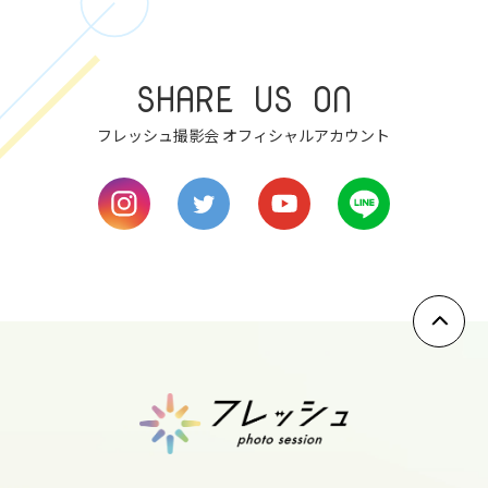
8
wed
SHARE US ON
9
thu
フレッシュ撮影会 オフィシャルアカウント
10
fri
11
sat
12
sun
13
mon
14
tue