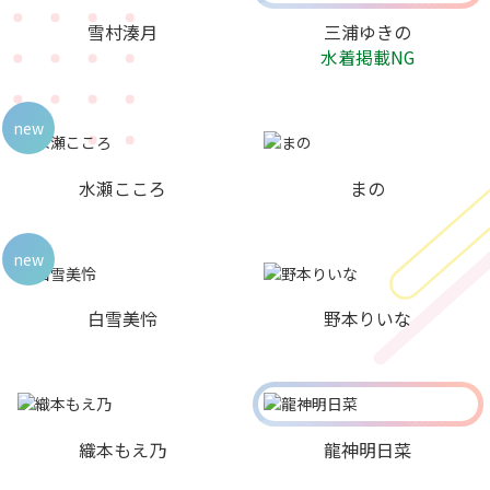
雪村湊月
三浦ゆきの
水着掲載NG
new
水瀬こころ
まの
new
白雪美怜
野本りいな
織本もえ乃
龍神明日菜