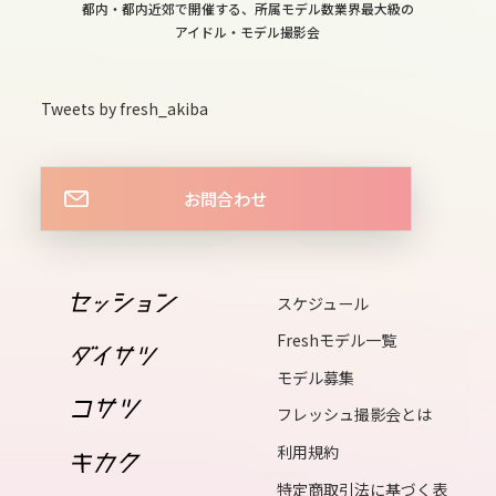
都内・都内近郊で開催する、所属モデル数業界最大級の
15
アイドル・モデル撮影会
wed
16
Tweets by fresh_akiba
thu
17
fri
お問合わせ
18
sat
19
スケジュール
sun
Freshモデル一覧
20
モデル募集
mon
フレッシュ撮影会とは
21
利用規約
tue
特定商取引法に基づく表