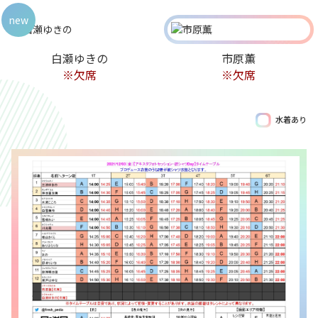
new
白瀬ゆきの
市原薫
※欠席
※欠席
水着あり