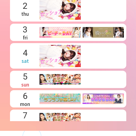
2
thu
3
fri
4
sat
5
sun
6
mon
7
tue