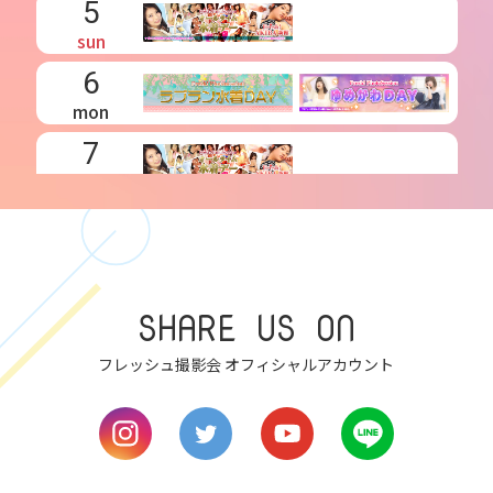
5
sun
6
mon
7
tue
8
wed
SHARE US ON
9
thu
フレッシュ撮影会 オフィシャルアカウント
10
fri
11
sat