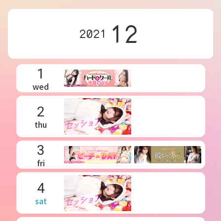
12
2021
1
wed
2
thu
3
fri
4
sat