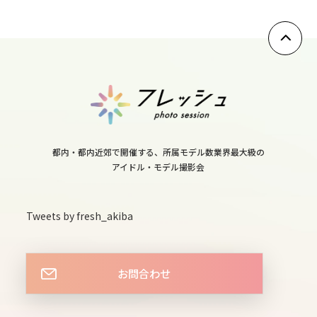
12
sun
13
mon
14
tue
都内・都内近郊で開催する、所属モデル数業界最大級の
15
アイドル・モデル撮影会
wed
16
Tweets by fresh_akiba
thu
17
fri
お問合わせ
18
sat