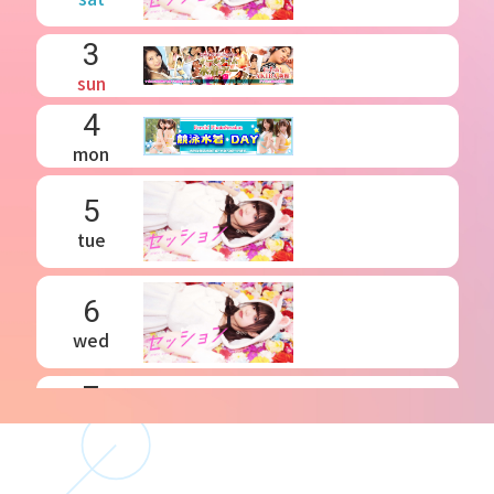
3
sun
4
mon
5
tue
6
wed
7
thu
8