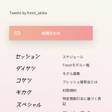
fri
16
Tweets by fresh_akiba
sat
17
sun
お問合わせ
18
mon
19
スケジュール
tue
Freshモデル一覧
20
モデル募集
wed
フレッシュ撮影会とは
21
利用規約
thu
特定商取引法に基づく表
記
22
fri