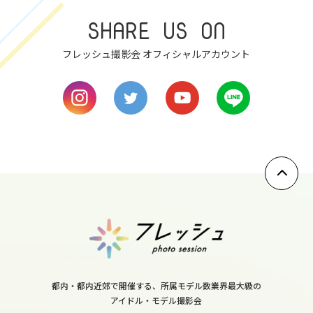
fri
SHARE US ON
9
sat
フレッシュ撮影会 オフィシャルアカウント
10
sun
11
mon
12
tue
13
wed
14
thu
都内・都内近郊で開催する、所属モデル数業界最大級の
15
アイドル・モデル撮影会