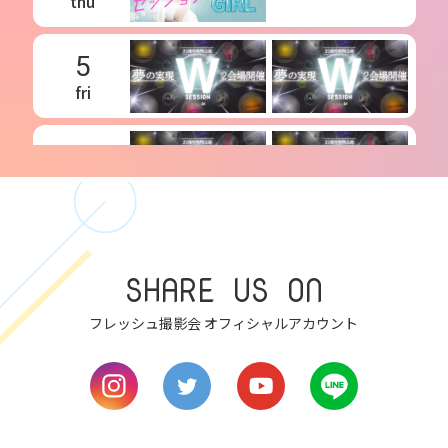
thu
5
fri
6
sat
7
sun
SHARE US ON
フレッシュ撮影会 オフィシャルアカウント
8
mon
9
tue