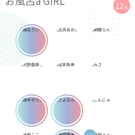
お風呂a GIRL
12
名