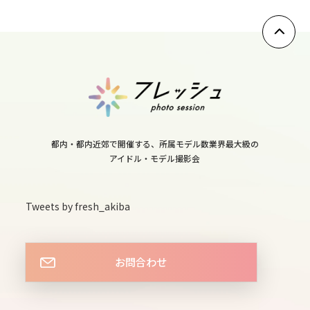
10
wed
11
thu
12
fri
都内・都内近郊で開催する、所属モデル数業界最大級の
13
アイドル・モデル撮影会
sat
14
Tweets by fresh_akiba
sun
15
mon
お問合わせ
16
tue