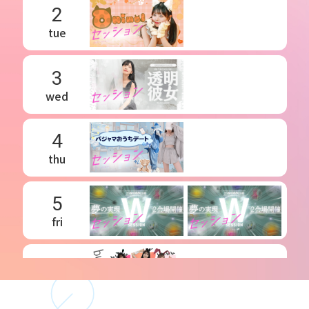
2
tue
3
wed
4
thu
5
fri
6
sat