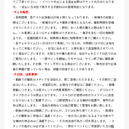
でご了承ください。 ・イベント中止による返金金額はチケット代のみとなりま
す。 ・支払い方法別で発生する手数料はお客様負担となります。
-チェキ販売-
・各時間帯、各ゲスト出演者は20枚上限となっております。 ・候補生の枚数上
限はございません。 ・候補生はチェキ撮影が優先となるため、撮影時間を短縮
させていただくことがございます。 ・原則、お一人様の購入上限はありませ
ん。・お客様によるソロチェキ撮影はできません。 ・握手を含む一切の接触禁
止です。・混雑回避のため、物販券は事前に物販券売り場でご購入ください。
・各チェキタイム15～20分かけて実施しているため、お時間には十分に余裕を
もってご参加ください。 ・状況に合わせて、上限を超えて追加販売させていた
だく場合がございますが、お知らせや購入条件は、当日チェキエリア付近でのみ
ご案内いたします。 ・一度サインを開始したモデルは、サイン終了後に撮影再
開いたします。その際、サイン不可となる場合がございます。 ・販売状況や出演
者の準備が整っていない場合、順番が前後することがあります。
-その他、注意事項-
・動画での撮影はメディアを没収の上、即ご退場いただきます。 ・その際のご返
金はいたしません。 ・参加部以外、会場内での滞在はご遠慮ください。 ・画像
掲載につきましては各タレントの所属事務所へご確認ください。 ・ポラロイド
タイプのカメラは禁止となります。 ・ストロボの使用は他のカメラマンに迷惑
にならないようご配慮下さい。 ・三脚使用などによる機材の設置や、場所の占
有は禁止とします。 ・各自の荷物などは自己管理にて管理をお願い致します。
・飲食の持込みは問題ございませんが、ゴミはお持ち帰りください。 ・飲酒を
しての撮影会ご参加はご遠慮ください。 ・他の方に迷惑になるような大掛かり
な機材の持込みはご遠慮下さい。 ・その他迷惑行為の一切を禁止します。 ・ス
タッフの指示には必ず従ってください。 ・弊社イベントにご参加頂いた方は
利