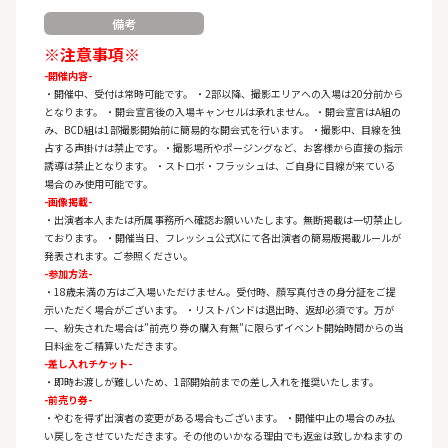
備考
※注意事項※
-開催内容-
・開催中、受付は常時可能です。 ・2部以降、撮影エリアへの入場は20分前から
となります。 ・開会宣言後の入場キャンセルは承れません。・開会宣言はA組の
み、BCD組は1部撮影開始前に簡易的な開会式を行います。 ・撮影中、目線を独
占する声掛けは禁止です。・撮影場所やポージングなど、お客様から直接の指示
誘導は禁止となります。 ・ストロボ・フラッシュは、ご自身に目線が来ている
場合のみ使用可能です。
-画像掲載-
・出演者本人または所属事務所へ確認お願いいたします。無断掲載は一切禁止し
ております。 ・開催当日、フレッシュ公式Xにて各出演者の簡易版掲載ルールが
発表されます。ご参照ください。
-参加方法-
・18歳未満の方はご入場いただけません。受付時、顔写真付きの身分証をご提
示いただく場合がございます。 ・リストバンドは退出時、返却必須です。万が
一、紛失された場合は”前売り券の購入有無”に限らずイベント開始時間からの当
日料金をご精算いただきます。
-差し入れチケット-
・即時お渡しが難しいため、1部開始前までの差し入れを推奨いたします。
-前売り券-
・やむを得ず出演者の変更がある場合もございます。 ・開催中止の場合のみ払
い戻しをさせていただきます。その他のいかなる理由でも返金は致しかねますの