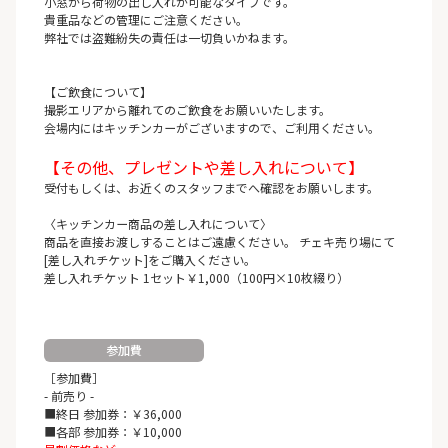
小窓から荷物の出し入れが可能なタイプです。
貴重品などの管理にご注意ください。
弊社では盗難紛失の責任は一切負いかねます。
【ご飲食について】
撮影エリアから離れてのご飲食をお願いいたします。
会場内にはキッチンカーがございますので、ご利用ください。
【その他、プレゼントや差し入れについて】
受付もしくは、お近くのスタッフまでへ確認をお願いします。
〈キッチンカー商品の差し入れについて〉
商品を直接お渡しすることはご遠慮ください。 チェキ売り場にて
[差し入れチケット]をご購入ください。
差し入れチケット 1セット￥1,000（100円×10枚綴り）
参加費
［参加費］
- 前売り -
■終日 参加券：￥36,000
■各部 参加券：￥10,000