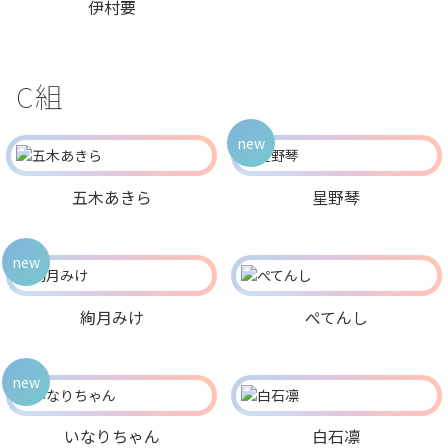
伊村要
C組
new
五木あきら
星野琴
new
絢月みけ
ぺてんし
new
いなりちゃん
白石凛