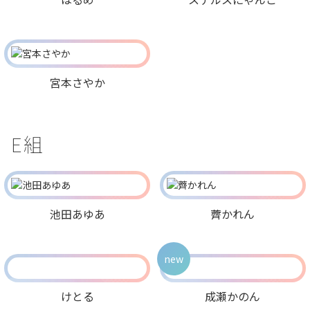
宮本さやか
E組
池田あゆあ
薺かれん
new
けとる
成瀬かのん