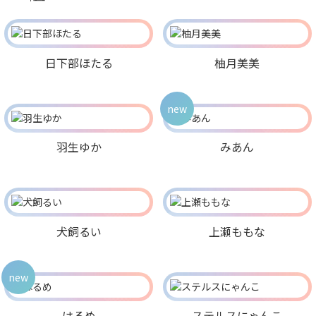
日下部ほたる
柚月美美
new
羽生ゆか
みあん
犬飼るい
上瀬ももな
new
はるめ
ステルスにゃんこ