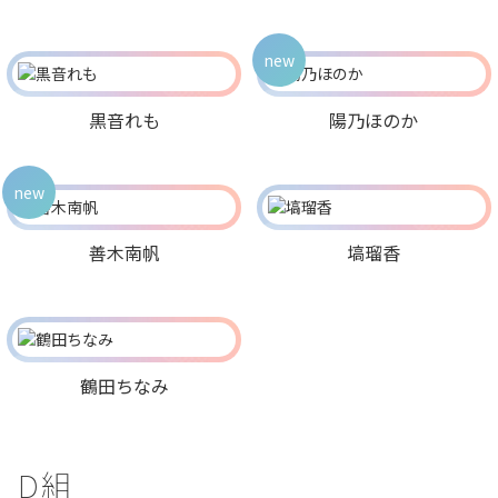
new
黒音れも
陽乃ほのか
new
善木南帆
塙瑠香
鶴田ちなみ
D組