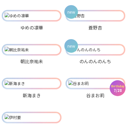
new
ゆめの凛華
蒼野杏
new
朝比奈祐未
のんのんのんち
Birthday
7/28
新海まき
谷まお莉