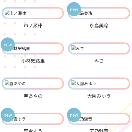
new
市ノ瀬律
永島美玲
new
小林史緒里
みさ
春あやの
大園みゆう
new
new
菜雲すう
天乃魅音