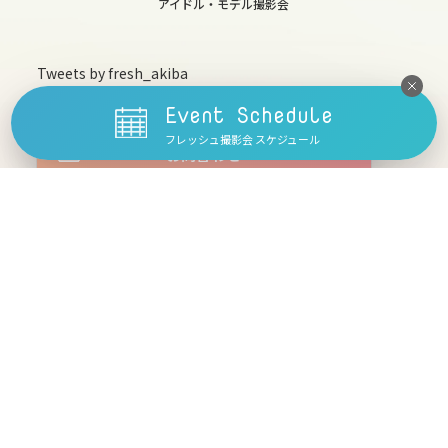
13
アイドル・モデル撮影会
sat
14
Tweets by fresh_akiba
sun
Event Schedule
15
フレッシュ撮影会 スケジュール
お問合わせ
mon
16
tue
スケジュール
17
Freshモデル一覧
wed
モデル募集
18
フレッシュ撮影会とは
thu
利用規約
19
fri
特定商取引法に基づく表
記