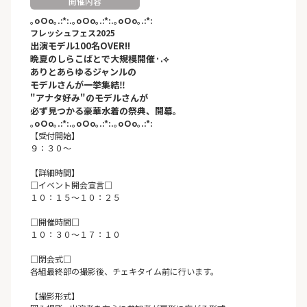
開催内容
｡oＯo｡.:*:.｡oＯo｡.:*:.｡oＯo｡.:*:
フレッシュフェス2025
出演モデル100名OVER!!
晩夏のしらこばとで大規模開催·.⟡
ありとあらゆるジャンルの
モデルさんが一挙集結‼︎
"アナタ好み"のモデルさんが
必ず見つかる豪華水着の祭典、開幕。
｡oＯo｡.:*:.｡oＯo｡.:*:.｡oＯo｡.:*:
【受付開始】
９：３０〜
【詳細時間】
□イベント開会宣言□
１０：１５～１０：２５
□開催時間□
１０：３０～１７：１０
□閉会式□
各組最終部の撮影後、チェキタイム前に行います。
【撮影形式】