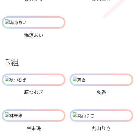
海涼あい
B組
原つむぎ
爽香
林未珠
丸山りさ