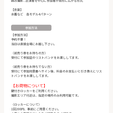
囲み撮影...出演者を中心に参加者が扇形に広がる形式
【衣装】
水着など 各モデル4パターン
参加方法
【参加方法】
予約不要！
当日は直接会場にお越し下さい。
〈前売り券をお持ちの方〉
受付にて参加証のリストバンドをお渡ししてます。
〈前売り券をお持ちでない方〉
受付にて参加同意書へサイン後、料金のお支払いと引き換えにリス
トバンドをお渡ししてます。
【お荷物について】
鍵付きロッカーをご利用ください。
撮影エリア付近は、指定の場所のみ利用可能です。
〈ロッカーについて〉
1回200円、事前にご用意ください。