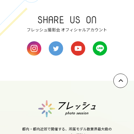
7
SHARE US ON
sun
フレッシュ撮影会 オフィシャルアカウント
8
mon
9
tue
10
wed
11
thu
12
fri
都内・都内近郊で開催する、所属モデル数業界最大級の