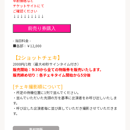
早割価格など
チケットサイトにて
ご確認ください
↓↓↓↓↓↓↓↓↓
前売り券購入
- 当日料金 -
■各部：￥12,000
【2ショットチェキ】
2000円/1枚（最大40秒サインタイム付き）
販売開始：9:30から全ての物販券を販売いたします。
販売締め切り：各チェキタイム開始から5分後
[チェキ撮影順について]
・所定の待機位置に1列で並んでください。
・並んでいただいた先頭の方を基準に出演者をお呼び出しいたしま
す。
・呼び出した出演者毎に並び直していただき撮影させていただきま
す。
事前物販