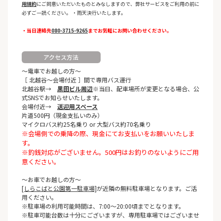
用規約
にご同意いただいたものとみなしますので、弊社サービスをご利用の前に
必ずご一読ください。 ・雨天決行いたします。
・当日連絡先
080-3715-9265
までお気軽にお問い合わせください。
アクセス方法
～電車でお越しの方～
［ 北越谷～会場付近 ］間で専用バス運行
北越谷駅→
黒田ビル周辺
※当日、配車場所が変更となる場合、公
式SNSでお知らせいたします。
会場付近→
送迎用スペース
片道500円（現金支払いのみ）
マイクロバス約25名乗り or 大型バス約70名乗り
※会場側での乗降の際、現金にてお支払いをお願いいたしま
す。
※釣銭対応がございません。500円はお釣りのないようにご用
意ください。
～お車でお越しの方～
[しらこばと公園第一駐車場]
が近隣の無料駐車場となります。ご活
用ください。
※駐車場の利用可能時間は、7:00～20:00頃までとなります。
※駐車可能台数は十分にございますが、専用駐車場ではございませ