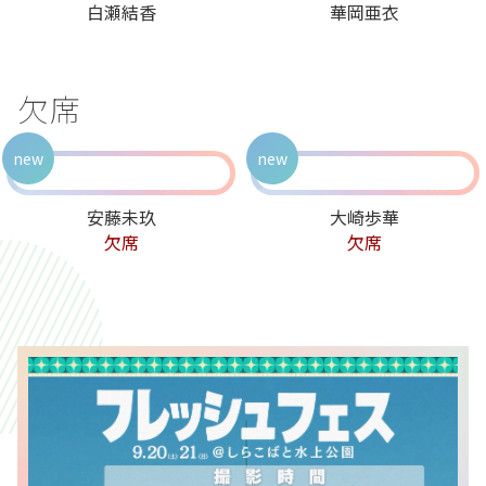
白瀬結香
華岡亜衣
欠席
new
new
安藤未玖
大崎歩華
欠席
欠席