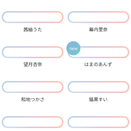
茜紬うた
幕内里奈
new
望月杏奈
はまのあんず
和地つかさ
猫黒すい