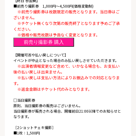
【終日 参加費】
■前売り撮影券 1,000円〜4,500円(価格変動制)
※前売り撮影券は枚数限定の販売となります。当日券はご
ざいません。
※チケット無くなり次第の販売終了となります予めご了承
ください。
※価格や販売枚数は予告なく変更となります。
前売り撮影券 購入
【開催可否や払い戻しについて】
イベントが中止となった場合のみ払い戻しさせていただきます。
※出演者情報変更など含めて、いかなる場合も、お支払い
後の払い戻しは出来ません。
※払い戻しは支払い方法によりお振込みでの対応となりま
す。
※返金金額はチケット代のみとなります。
□当日撮影券
原則、当日撮影券の販売はございません。
当日撮影券が販売される場合、開催前日21:00以降でのお知らせと
なります。
［2ショットチェキ撮影］
■1枚：1,500円