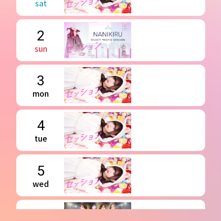
sat
2
sun
3
mon
4
tue
5
wed
6