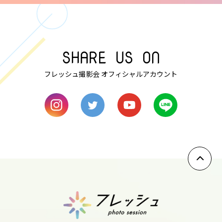
thu
7
SHARE US ON
fri
フレッシュ撮影会 オフィシャルアカウント
8
sat
9
sun
10
mon
11
tue
12