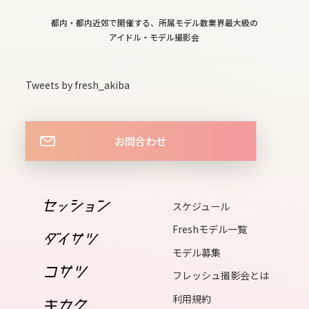
wed
都内・都内近郊で開催する、所属モデル数業界最大級の
13
アイドル・モデル撮影会
thu
14
Tweets by fresh_akiba
fri
15
お問合わせ
sat
16
sun
スケジュール
17
Freshモデル一覧
mon
モデル募集
18
フレッシュ撮影会とは
tue
利用規約
19