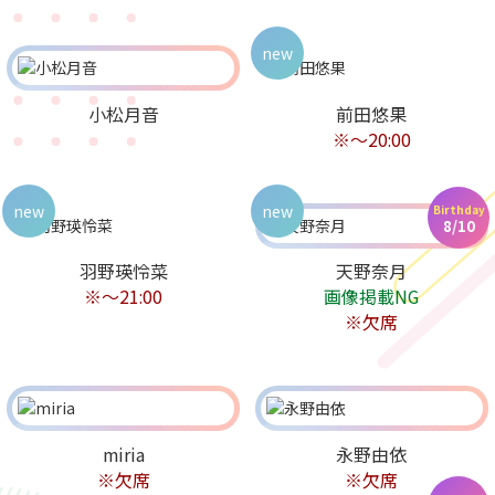
new
小松月音
前田悠果
※～20:00
new
new
Birthday
8/10
羽野瑛怜菜
天野奈月
※～21:00
画像掲載NG
※欠席
miria
永野由依
※欠席
※欠席