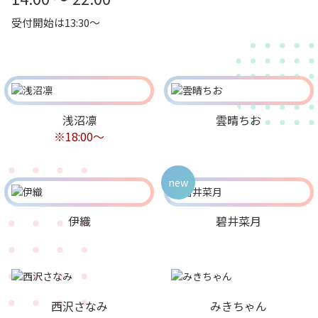
受付開始は13:30～
浅沼凛
雲晴ちお
※18:00～
new
伊織
碧井菜月
西沢さなみ
みきちゃん