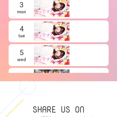
3
mon
4
tue
5
wed
6
thu
7
SHARE US ON
fri