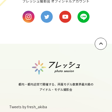
フレッシュ撮影会 オフィシャルアカウント
8
sat
9
sun
10
mon
11
tue
12
都内・都内近郊で開催する、所属モデル数業界最大級の
wed
アイドル・モデル撮影会
13
thu
Tweets by fresh_akiba