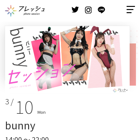
10
3 /
Mon
bunny
14:00 ～ 22:00