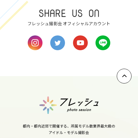
fri
SHARE US ON
8
フレッシュ撮影会 オフィシャルアカウント
sat
9
sun
10
mon
11
tue
12
wed
都内・都内近郊で開催する、所属モデル数業界最大級の
13
アイドル・モデル撮影会
thu