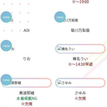
※～19:00
new
new
AOI
菊川万梨亜
new
りお
榛名うい
※～14:30早退
new
美波那緒
さゆみ
水着掲載NG
※欠席
※欠席