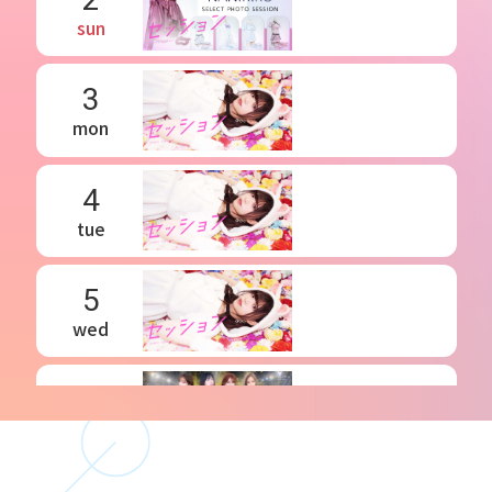
sun
3
mon
4
tue
5
wed
6
thu
7