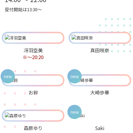
受付開始は13:30～
冴羽空美
真田咲奈
※～20:20
new
new
お鈴
大崎歩華
new
森原ゆり
Saki