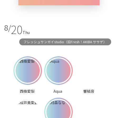
20
8/
Thu
フレッシュサンガイstudio（旧Fresh！AKIBA ササゲ）
西條愛梨
Aqua
響結音