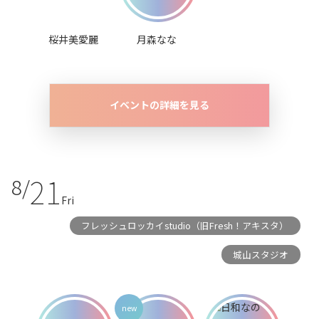
桜井美愛麗
月森なな
イベントの詳細を見る
21
8/
Fri
フレッシュロッカイstudio（旧Fresh！アキスタ）
城山スタジオ