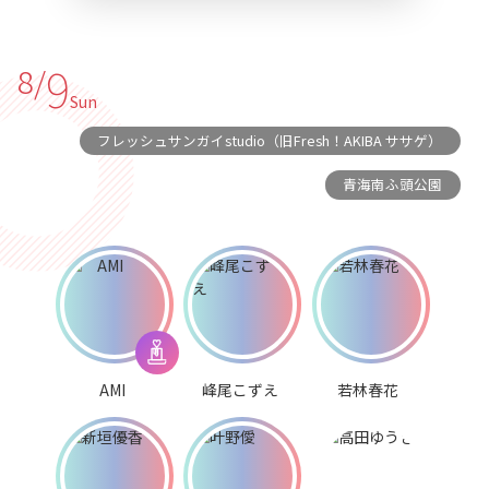
9
8/
Sun
フレッシュサンガイstudio（旧Fresh！AKIBA ササゲ）
青海南ふ頭公園
AMI
峰尾こずえ
若林春花