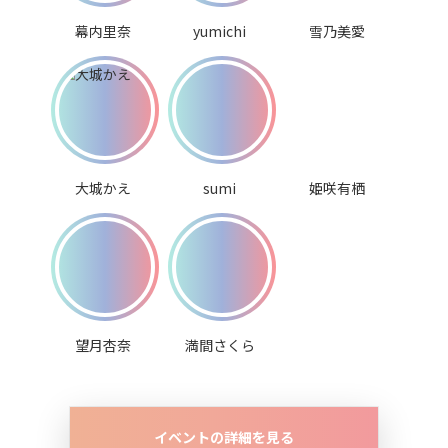
幕内里奈
yumichi
雪乃美愛
大城かえ
sumi
姫咲有栖
望月杏奈
満間さくら
イベントの詳細を見る