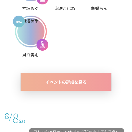
神坂めぐ
泡沫こはね
胡蝶らん
貝沼美雨
イベントの詳細を見る
8
8/
Sat
フレッシュロッカイstudio（旧Fresh！アキスタ）