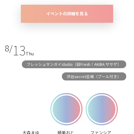
イベントの詳細を見る
13
8/
Thu
フレッシュサンガイstudio（旧Fresh！AKIBA ササゲ）
渋谷secret会場（プール付き）
大森まゆ
綺美おと
ファンシア