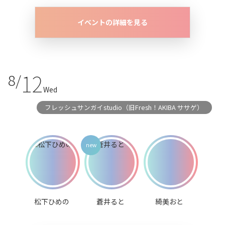
イベントの詳細を見る
12
8/
Wed
フレッシュサンガイstudio（旧Fresh！AKIBA ササゲ）
松下ひめの
蒼井ると
綺美おと