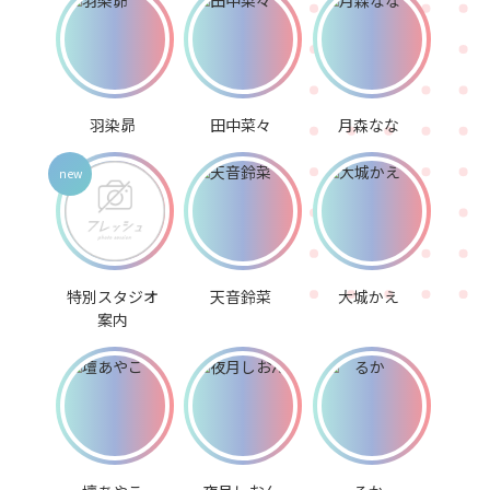
羽染昴
田中菜々
月森なな
特別スタジオ
天音鈴菜
大城かえ
案内