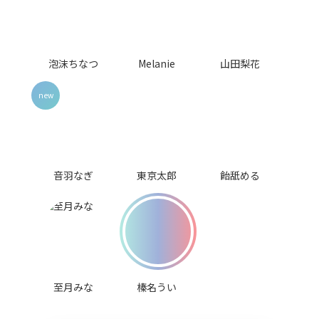
泡沫ちなつ
Melanie
山田梨花
音羽なぎ
東京太郎
飴舐める
至月みな
榛名うい