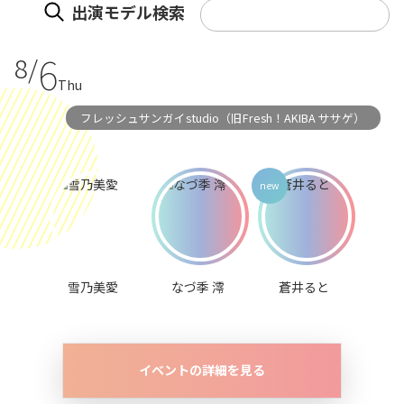
出演モデル検索
6
8/
Thu
フレッシュサンガイstudio（旧Fresh！AKIBA ササゲ）
雪乃美愛
なづ季 澪
蒼井ると
イベントの詳細を見る