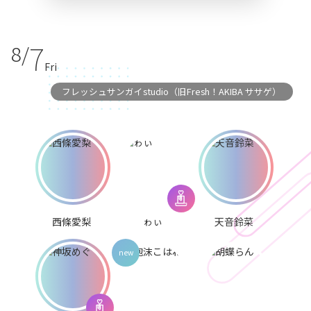
7
8/
Fri
フレッシュサンガイstudio（旧Fresh！AKIBA ササゲ）
西條愛梨
ゎぃ
天音鈴菜