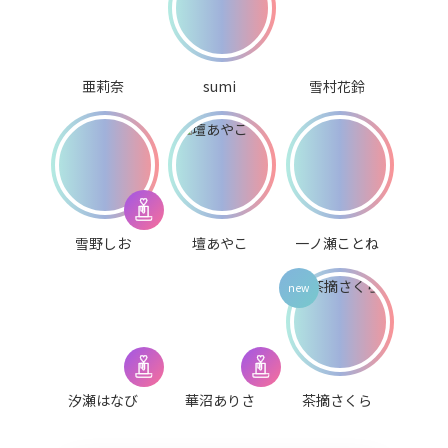
亜莉奈
sumi
雪村花鈴
雪野しお
壇あやこ
一ノ瀬ことね
汐瀬はなび
華沼ありさ
茶摘さくら