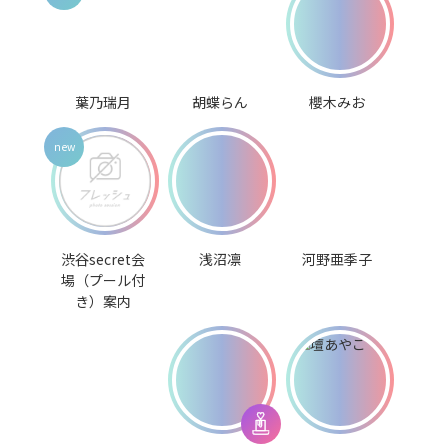
葉乃瑞月
胡蝶らん
櫻木みお
渋谷secret会
浅沼凛
河野亜季子
場（プール付
き）案内