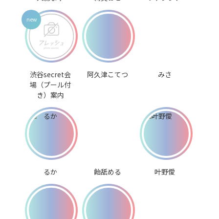
渋谷secret会
阿久津こてつ
みさ
場（プール付
き）案内
るか
飴舐める
叶野僾