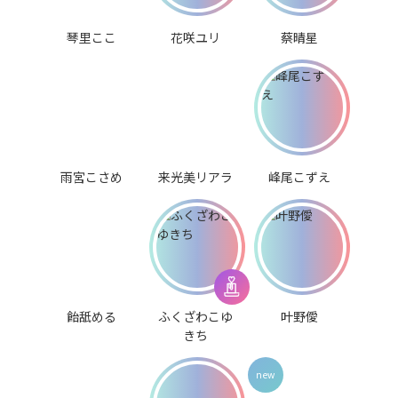
琴里ここ
花咲ユリ
蔡晴星
雨宮こさめ
来光美リアラ
峰尾こずえ
飴舐める
ふくざわこゆ
叶野僾
きち