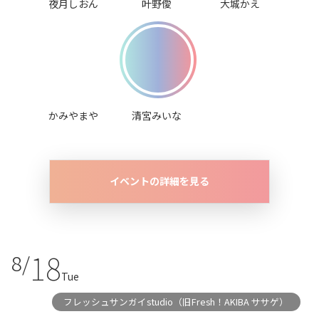
夜月しおん
叶野僾
大城かえ
かみやまや
清宮みいな
イベントの詳細を見る
18
8/
Tue
フレッシュサンガイstudio（旧Fresh！AKIBA ササゲ）