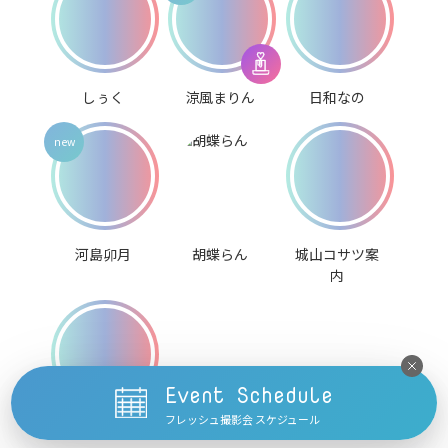
しぅく
涼風まりん
日和なの
河島卯月
胡蝶らん
城山コサツ案
内
Event Schedule
フレッシュ撮影会 スケジュール
阿久津こてつ
琴里ここ
雨宮こさめ