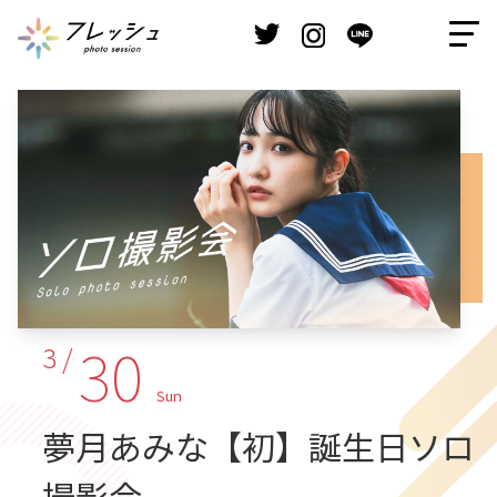
30
3 /
Sun
夢月あみな【初】誕生日ソロ
撮影会