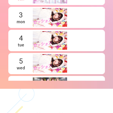
3
mon
4
tue
5
wed
6
thu
7