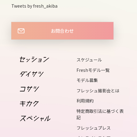
14
Tweets by fresh_akiba
fri
15
お問合わせ
sat
16
sun
スケジュール
17
Freshモデル一覧
mon
モデル募集
18
フレッシュ撮影会とは
tue
利用規約
19
wed
特定商取引法に基づく表
記
20
フレッシュプレス
thu