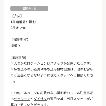
撮影会内容
【衣装】
1部順番撮り撮影
2部オフ会
【撮影形式】
順撮り
[注意事項]
※大まかなロケーションはスタッフが配置いたします。
※持ち込みの小道具や持ち込み機材設置は、他のお客様
のご迷惑とならないように現地スタッフへご相談くださ
い。
その他、本ページに記載のない撮影時のルール注意事項
は
セッション
や
ダイサツ
の運用を基に当日スタッフがご
案内させていただきます。