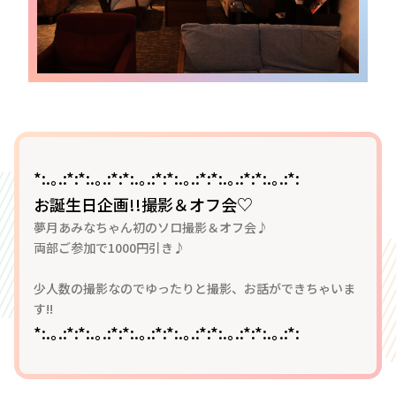
*:.｡.:*:*:.｡.:*:*:.｡.:*:*:.｡.:*:*:.｡.:*:*:.｡.:*:
お誕生日企画!!撮影＆オフ会♡
夢月あみなちゃん初のソロ撮影＆オフ会♪
両部ご参加で1000円引き♪
少人数の撮影なのでゆったりと撮影、お話ができちゃいま
す!!
*:.｡.:*:*:.｡.:*:*:.｡.:*:*:.｡.:*:*:.｡.:*:*:.｡.:*: