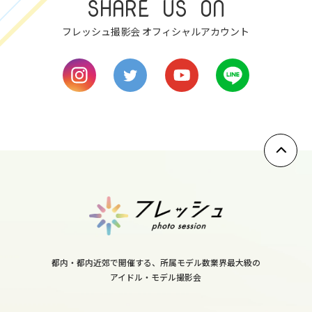
SHARE US ON
fri
フレッシュ撮影会 オフィシャルアカウント
8
sat
9
sun
10
mon
11
tue
12
wed
都内・都内近郊で開催する、所属モデル数業界最大級の
13
アイドル・モデル撮影会
thu