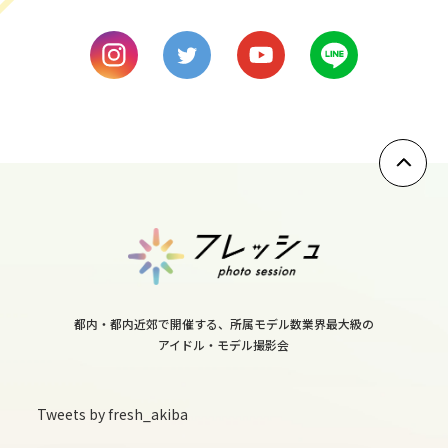
9
mon
10
tue
11
wed
12
thu
都内・都内近郊で開催する、所属モデル数業界最大級の
13
アイドル・モデル撮影会
fri
14
Tweets by fresh_akiba
sat