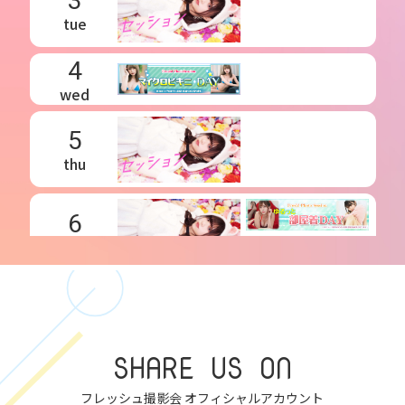
3
tue
4
wed
5
thu
6
fri
7
sat
SHARE US ON
8
sun
フレッシュ撮影会 オフィシャルアカウント