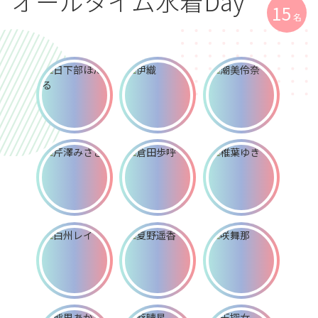
オールタイム水着Day
15
名