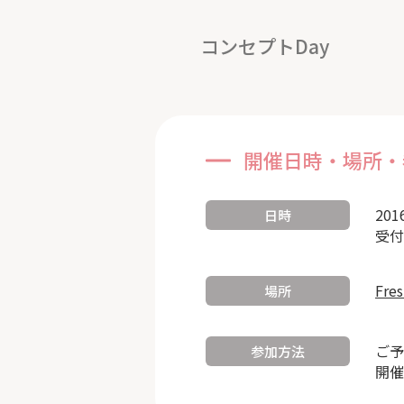
コンセプトDay
開催日時・場所・
201
日時
受付
Fre
場所
ご予
参加方法
開催