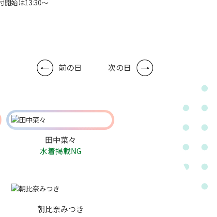
付開始は13:30～
前の日
次の日
田中菜々
水着掲載NG
朝比奈みつき