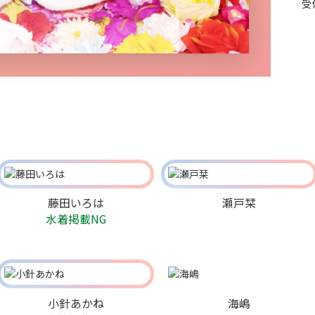
受
藤田いろは
瀬戸栞
水着掲載NG
小針あかね
海嶋