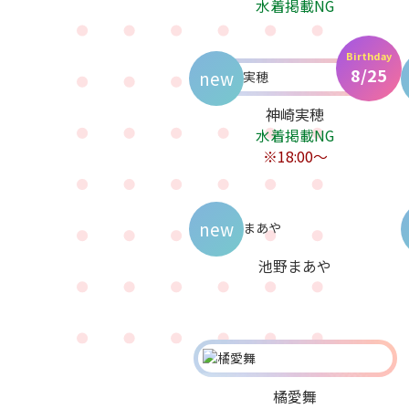
水着掲載NG
Birthday
8/25
new
神崎実穂
水着掲載NG
※18:00～
new
池野まあや
橘愛舞