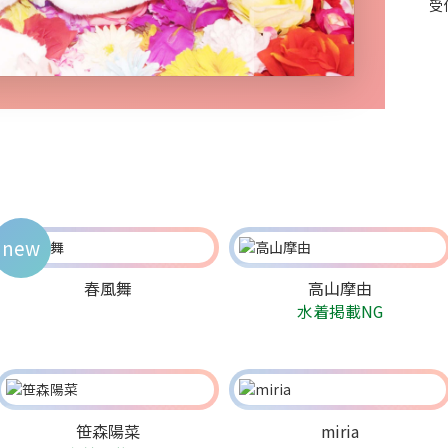
受
new
春風舞
高山摩由
水着掲載NG
笹森陽菜
miria