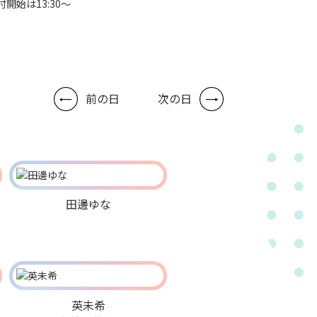
付開始は13:30～
前の日
次の日
田邊ゆな
英未希