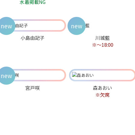
水着掲載NG
new
new
小島由記子
川城藍
※～18:00
new
宮戸咲
森あおい
※欠席