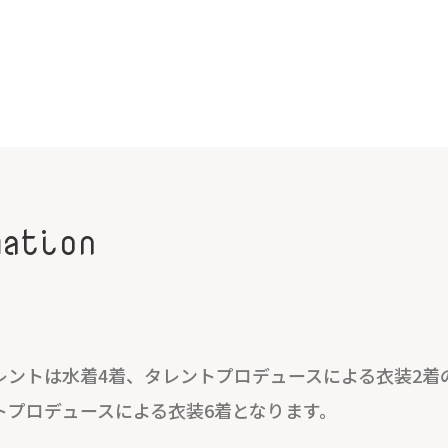
mation
レントは水着4着、タレントプロデュースによる衣装2着
トプロデュースによる衣装6着となります。