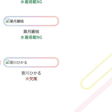
水着掲載NG
葉月麗結
水着掲載NG
音川ひかる
※欠席