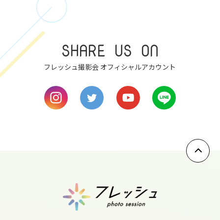
fri
8
SHARE US ON
sat
フレッシュ撮影会 オフィシャルアカウント
9
sun
10
mon
11
tue
12
wed