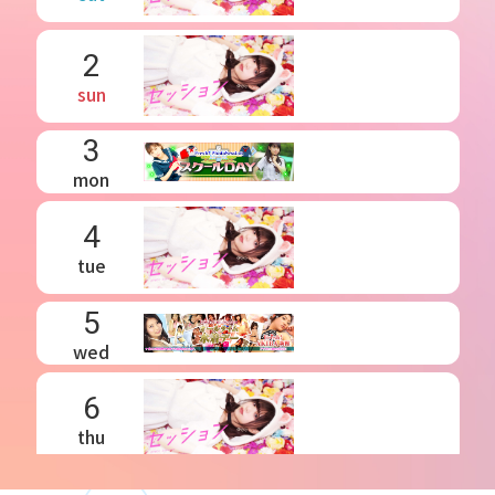
2
sun
3
mon
4
tue
5
wed
6
thu
7