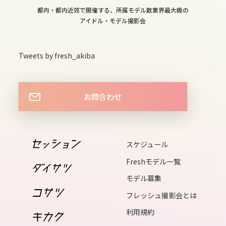
都内・都内近郊で開催する、所属モデル数業界最大級の
13
アイドル・モデル撮影会
thu
14
Tweets by fresh_akiba
fri
15
お問合わせ
sat
16
sun
スケジュール
Freshモデル一覧
17
モデル募集
mon
フレッシュ撮影会とは
18
利用規約
tue