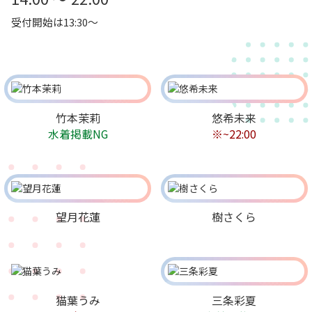
受付開始は13:30～
竹本茉莉
悠希未来
水着掲載NG
※~22:00
望月花蓮
樹さくら
猫葉うみ
三条彩夏