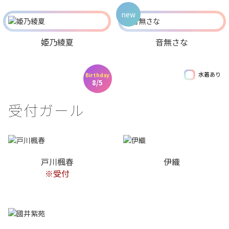
new
姫乃綾夏
音無さな
水着あり
Birthday
8/5
受付ガール
戸川楓春
伊織
※受付