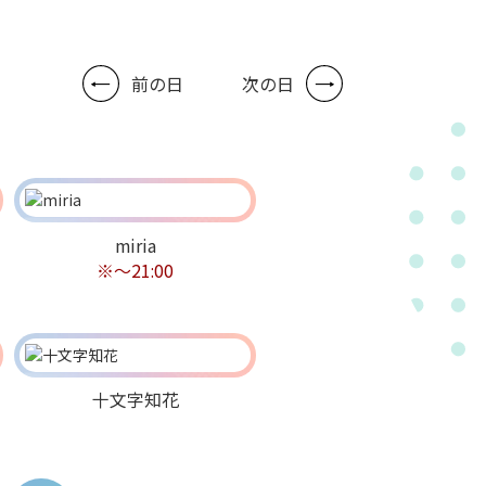
前の日
次の日
miria
※～21:00
十文字知花