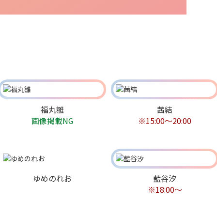
福丸雛
茜結
画像掲載NG
※15:00〜20:00
ゆめのれお
藍谷汐
※18:00〜