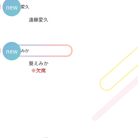
new
遠藤愛久
new
葵えみか
※欠席