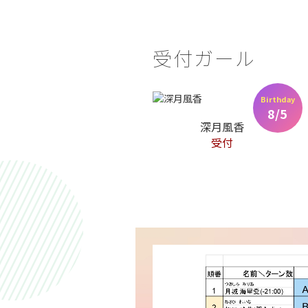
受付ガール
Birthday
8/5
深月風香
受付