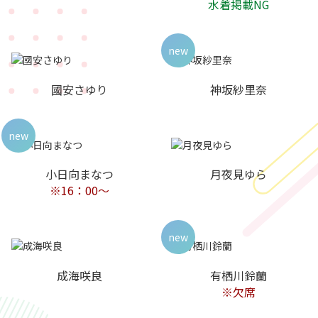
水着掲載NG
new
國安さゆり
神坂紗里奈
new
小日向まなつ
月夜見ゆら
※16：00〜
new
成海咲良
有栖川鈴蘭
※欠席