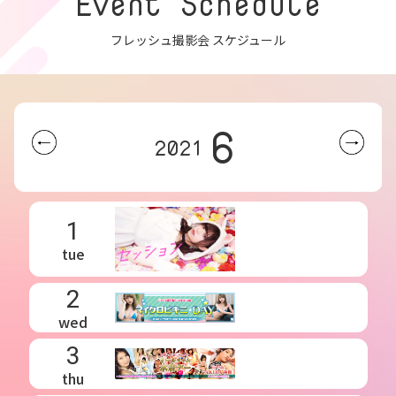
Event Schedule
フレッシュ撮影会 スケジュール
6
2021
1
tue
2
wed
3
thu