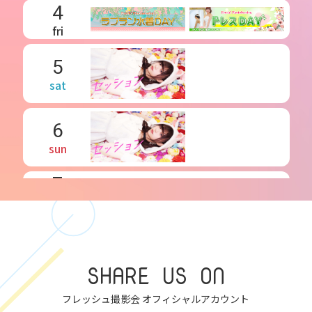
4
fri
5
sat
6
sun
7
mon
8
tue
SHARE US ON
9
wed
フレッシュ撮影会 オフィシャルアカウント