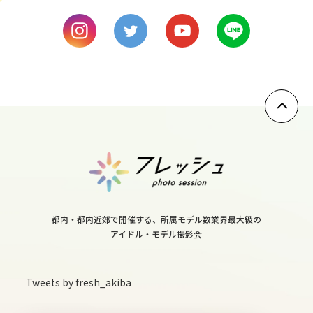
10
thu
11
fri
12
sat
13
sun
14
mon
都内・都内近郊で開催する、所属モデル数業界最大級の
15
アイドル・モデル撮影会
tue
16
Tweets by fresh_akiba
wed