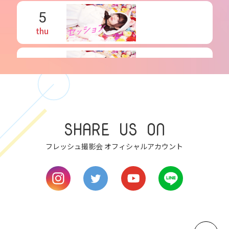
5
thu
6
fri
7
SHARE US ON
sat
フレッシュ撮影会 オフィシャルアカウント
8
sun
9
mon