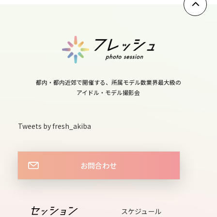
10
tue
11
wed
12
都内・都内近郊で開催する、所属モデル数業界最大級の
アイドル・モデル撮影会
thu
13
Tweets by fresh_akiba
fri
14
お問合わせ
sat
15
sun
スケジュール