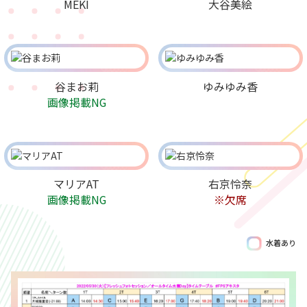
MEKI
大谷美絵
谷まお莉
ゆみゆみ香
画像掲載NG
マリアAT
右京怜奈
画像掲載NG
※欠席
水着あり