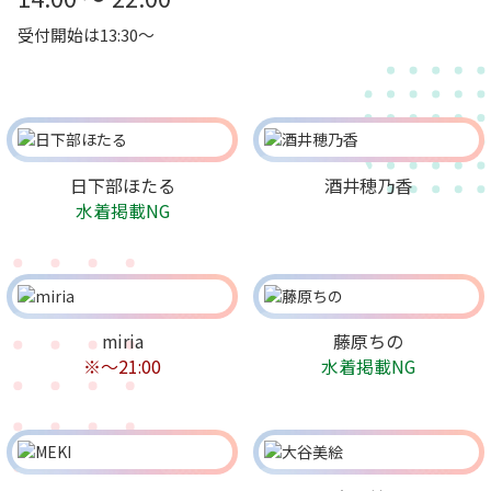
受付開始は13:30～
日下部ほたる
酒井穂乃香
水着掲載NG
miria
藤原ちの
※～21:00
水着掲載NG