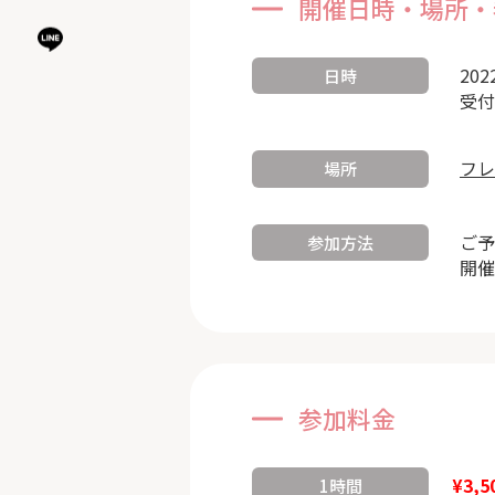
開催日時・場所・
202
日時
受付
フレ
場所
ご予
参加方法
開催
参加料金
¥3,5
1時間