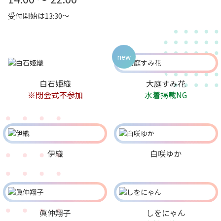
受付開始は13:30～
new
白石姫織
大庭すみ花
※閉会式不参加
水着掲載NG
伊織
白咲ゆか
眞仲翔子
しをにゃん