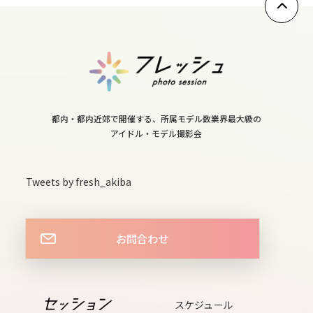
10
thu
11
fri
12
都内・都内近郊で開催する、所属モデル数業界最大級の
アイドル・モデル撮影会
sat
13
Tweets by fresh_akiba
sun
14
お問合わせ
mon
15
tue
スケジュール