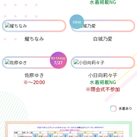
水着掲載NG
new
耀ちなみ
白城乃愛
Birthday
7/27
佐原ゆき
小日向莉々子
※～20:00
水着掲載NG
※閉会式不参加
水着あり