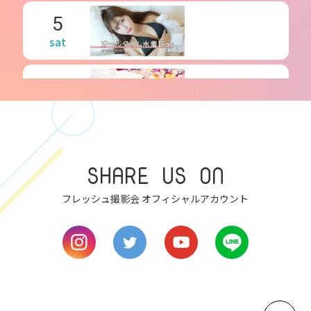
5
sat
6
sun
7
SHARE US ON
mon
フレッシュ撮影会 オフィシャルアカウント
8
tue
9
wed