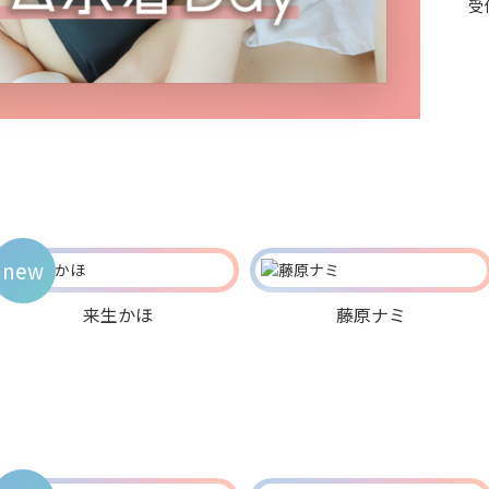
受
new
来生かほ
藤原ナミ