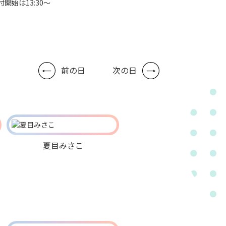
付開始は13:30～
前の日
次の日
夏目みさこ