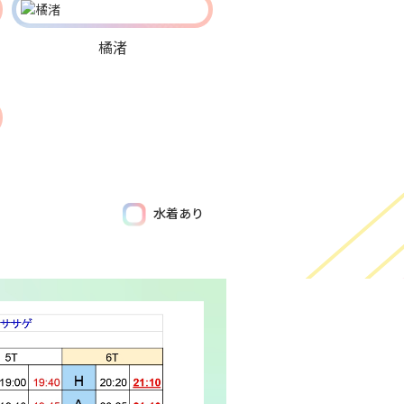
橘渚
水着あり