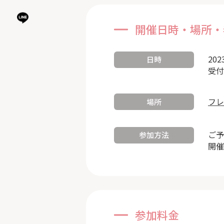
開催日時・場所・
202
日時
受付
フレ
場所
ご予
参加方法
開催
参加料金