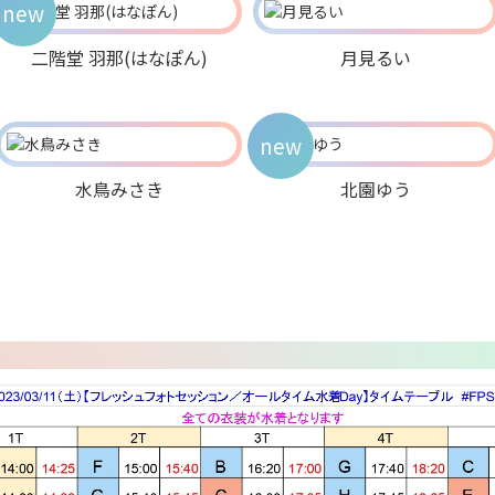
new
二階堂 羽那(はなぽん)
月見るい
new
水鳥みさき
北園ゆう