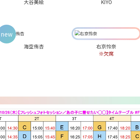
大谷美絵
KIYO
new
海空侑杏
右京怜奈
※欠席