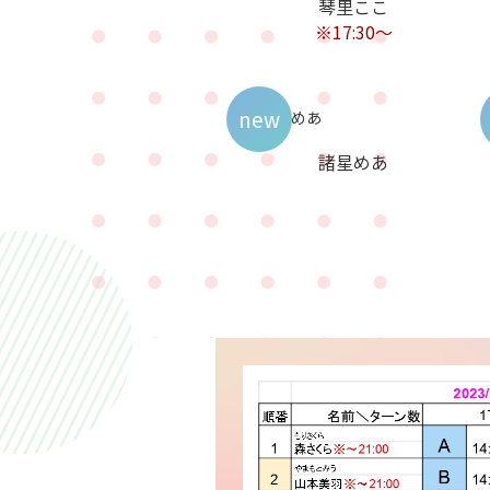
琴里ここ
※17:30〜
new
諸星めあ