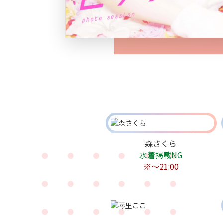
森さくら
水着掲載NG
※～21:00