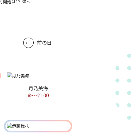
付開始は13:30～
前の日
月乃美海
※～21:00