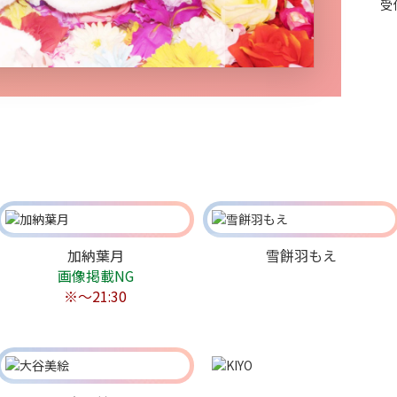
受
加納葉月
雪餅羽もえ
画像掲載NG
※～21:30