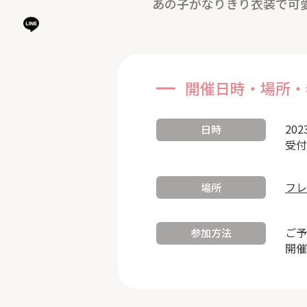
あの子がなりきり衣装で可
開催日時・場所・
202
日時
受付
フレ
場所
ご予
参加方法
開催