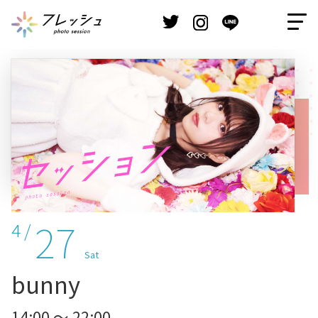
27
4 /
Sat
bunny
14:00 ～ 22:00