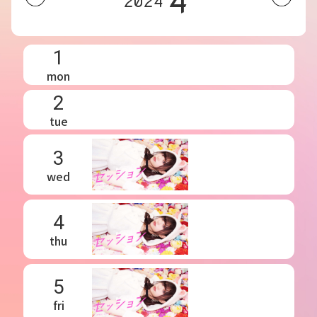
4
2024
1
mon
2
tue
3
wed
4
thu
5
fri