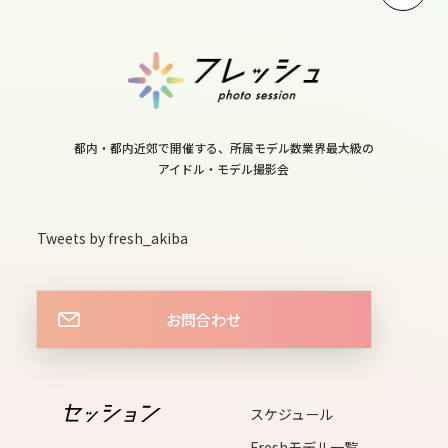
11
thu
12
fri
都内・都内近郊で開催する、所属モデル数業界最大級の
アイドル・モデル撮影会
13
sat
Tweets by fresh_akiba
14
sun
お問合わせ
15
mon
スケジュール
Freshモデル一覧