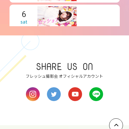
6
sat
7
sun
8
SHARE US ON
mon
フレッシュ撮影会 オフィシャルアカウント
9
tue
10
wed