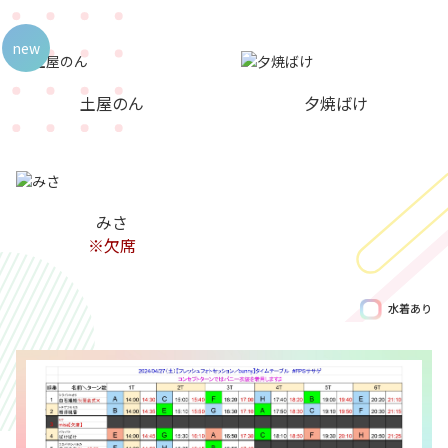
new
土屋のん
夕焼ばけ
みさ
※欠席
水着あり