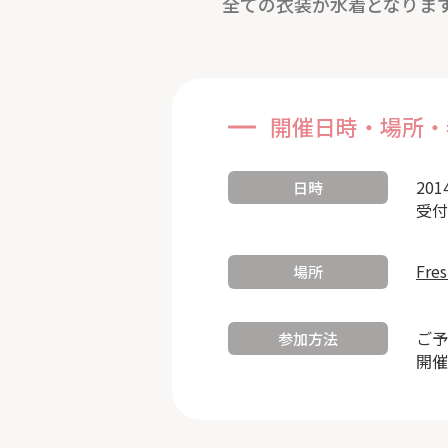
全ての衣装が水着となりま
開催日時・場所・
201
日時
受付
Fre
場所
ご予
参加方法
開催