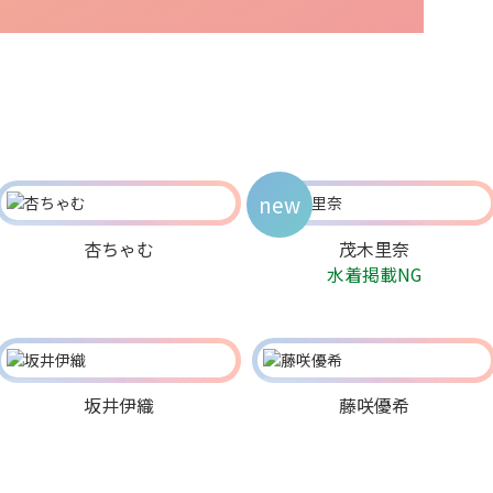
new
杏ちゃむ
茂木里奈
水着掲載NG
坂井伊織
藤咲優希