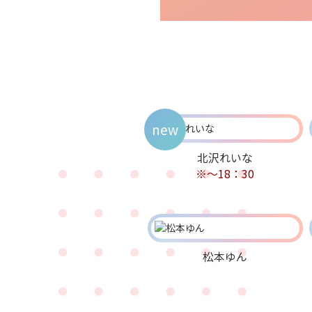
new
北沢れいな
※～18：30
松本ゆん