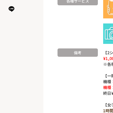
各種サービス
【2
備考
¥1,0
※各
【一
機種：
機種：
終日¥
【女
1時