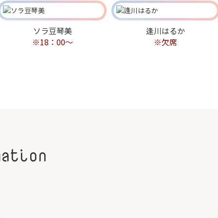
ソラ豆琴美
逢川はるか
※18：00～
※欠席
mation