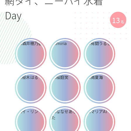
網タイ、ニーハイ水着
Day
13
名