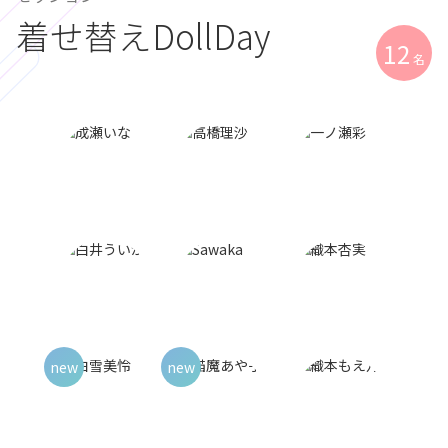
着せ替えDollDay
12
名