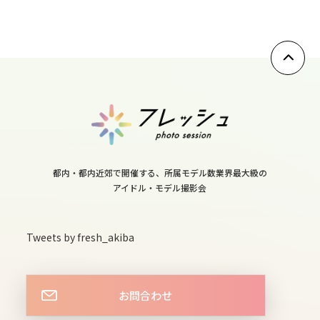
11
thu
12
fri
13
sat
都内・都内近郊で開催する、所属モデル数業界最大級の
アイドル・モデル撮影会
14
sun
Tweets by fresh_akiba
15
mon
お問合わせ
16