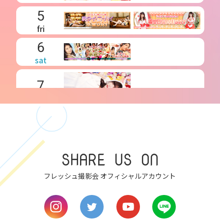
5
fri
6
sat
7
sun
8
mon
SHARE US ON
9
フレッシュ撮影会 オフィシャルアカウント
tue
10
wed