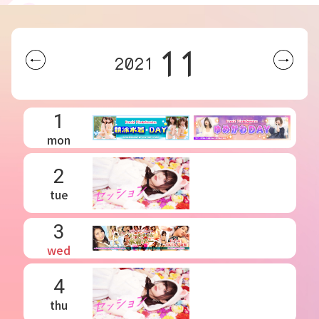
11
2021
1
mon
2
tue
3
wed
4
thu